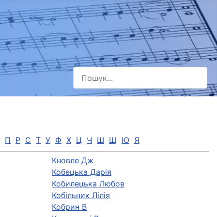
Пошук
Type 2 or more characters for results.
П
Р
С
Т
У
Ф
Х
Ц
Ч
Ш
Щ
Ю
Я
Кновле Дж
Кобецька Дарія
Кобилецька Любов
Кобільник Лілія
Кобрин В