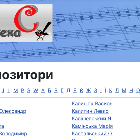
озитори
J
L
M
P
S
W
А
Б
В
Г
Д
Е
Є
Ж
З
І
Ї
К
Л
М
Н
О
Калинюк Василь
 Олександр
Калитин Левко
г
Калішевський Я
ла
Камінська Марія
 Володимир
Кастальський О