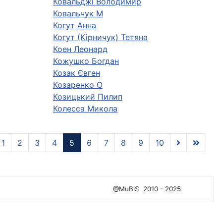
Ковальджі Володимир
Ковальчук М
Когут Анна
Когут (Кірничук) Тетяна
Коен Леонард
Кожушко Богдан
Козак Євген
Козаренко О
Козицький Пилип
Колесса Микола
1
2
3
4
5
6
7
8
9
10
@MuBiS
2010 - 2025
Ajka