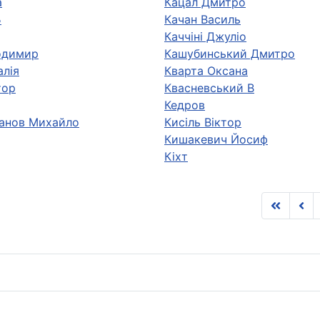
а
Кацал Дмитро
Б
Качан Василь
Каччіні Джуліо
одимир
Кашубинський Дмитро
алія
Кварта Оксана
тор
Квасневський В
Кедров
ванов Михайло
Кисіль Віктор
Кишакевич Йосиф
Кіхт