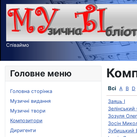
Співаймо
Комп
Головне меню
Всі
A
B
D
Головна сторінка
Музичні видання
Заяць І
Зелінський
Музичні твори
Зозуля Оле
Композитори
Зосін Мико
Диригенти
Зубицький