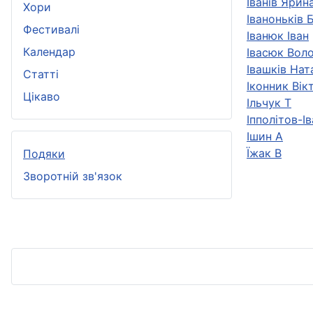
Іванів Ярин
Хори
Іваноньків 
Фестивалі
Іванюк Іван
Календар
Івасюк Вол
Івашків Нат
Статті
Іконник Вік
Цікаво
Ільчук Т
Іпполітов-І
Ішин А
Їжак В
Подяки
Зворотній зв'язок