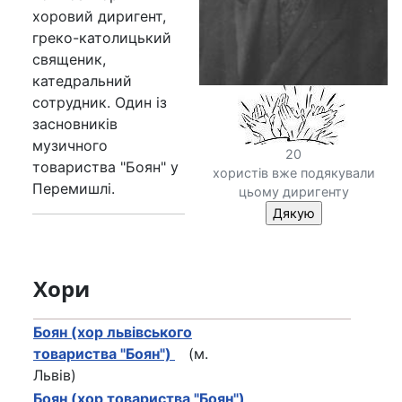
хоровий диригент,
греко-католицький
священик,
катедральний
сотрудник. Один із
засновників
музичного
20
товариства "Боян" у
хористів вже подякували
Перемишлі.
цьому диригенту
Хори
Боян (хор львівського
товариства "Боян")
(м.
Львів)
Боян (хор товариства "Боян")