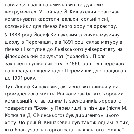
навчився грати на смичкових та духових
інструментах. У той час Й. Кишакевич розпочав
компонувати квартети, вальси, сольні пісні,
коломийки для гімназійного хору та оркестру.
У 1888 році Йосиф Кишакевич закінчив музичну
школу в Перемишлі, а в 1891 році склав матуру в
гімназії і вступив до Львівського університету на
філософський факультет (теологію). Після
закінчення університету в 1896 році він переїхав
на посаду священика до Перемишля, де працював
до 1901 року.
Тут Йосиф Кишакевич, активно включився у вир
громадського життя. Він написав багато хорових
композицій, став одним із засновників хорового
товариства "Боян" у Перемишлі, а пізніше (після М.
Копка та Д. Січинського) був диригентом цього
хору. До речі Й. Кишакевич був також одним із тих,
хто брав участь в організації львівського "Бояна"