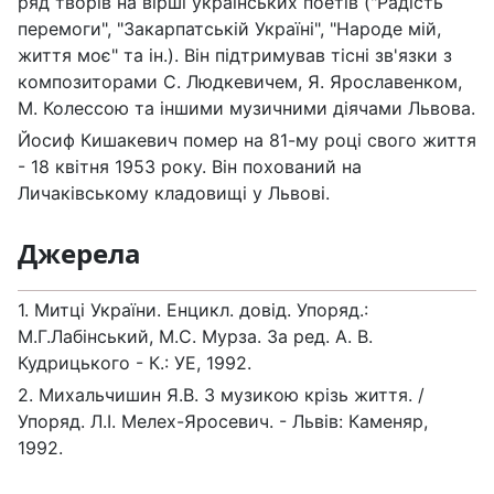
ряд творів на вірші українських поетів ("Радість
перемоги", "Закарпатській Україні", "Народе мій,
життя моє" та ін.). Він підтримував тісні зв'язки з
композиторами С. Людкевичем, Я. Ярославенком,
М. Колессою та іншими музичними діячами Львова.
Йосиф Кишакевич помер на 81-му році свого життя
- 18 квітня 1953 року. Він похований на
Личаківському кладовищі у Львові.
Джерела
1. Митці України. Енцикл. довід. Упоряд.:
М.Г.Лабінський, М.С. Мурза. За ред. А. В.
Кудрицького - К.: УЕ, 1992.
2. Михальчишин Я.В. З музикою крізь життя. /
Упоряд. Л.І. Мелех-Яросевич. - Львів: Каменяр,
1992.