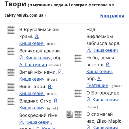
Твори
( з музичних видань і програм фестивалів з
Біографія
сайту MuBiS.com.ua )
В Єрусалимськім
Над
храмі.
Й.
Вифлеємом
Кишакевич
заблисла зоря.
(D dur )
Й. Кишакевич
Великодні дзвони.
Й. Кишакевич
, обр.
Небо, земля і
А. Гнатишин
всі зорі.
Й.
(Es dur )
Кишакевич
,
Витай між нами.
Й.
обр.
А.
Кишакевич
(F dur )
Гнатишин
Вишні xopи.
Й.
(g moll )
О Богородице.
Кишакевич
(G dur )
Й. Кишакевич
Владико Отче.
Й.
Кишакевич
(Es dur )
(g moll )
О спомагай
Воскресний гімн.
нас, Діво Маріє.
Й. Кишакевич
,
Й. Кишакевич
аранж.
Б. Корінь