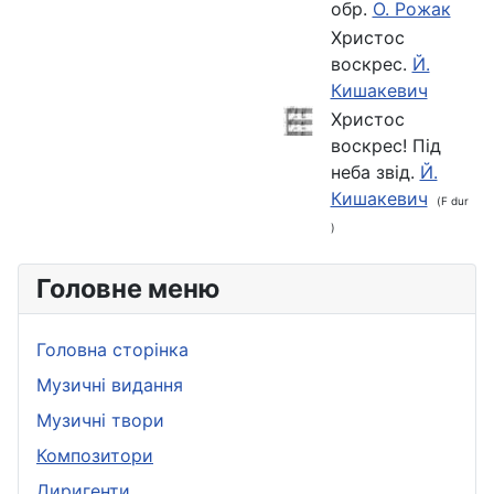
обр.
О. Рожак
Христос
воскрес.
Й.
Кишакевич
Христос
воскрес! Під
неба звід.
Й.
Кишакевич
(F dur
)
Головне меню
Головна сторінка
Музичні видання
Музичні твори
Композитори
Диригенти