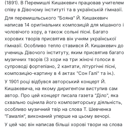
(1891). В Перемишлі Кишакевич працював учителем
співу в Дівочому інституті та в українській гімназії.
Для перемишльського "Бояна" Й. Кишакевич
написав 14 оригінальних композицій для мішаного і
чоловічого хору, а також сольні пісні. Багато
хорових творів присвятив він учням української
гімназії. Особливо тепло ставився Й. Кишакевич до
учениць Дівочого інституту, яким присвятив багато
музичних творів (3 хори на три жіночі голоси в
супроводі фортепіано, 2 кантати, літургічні пісні,
композицію-картину в 4 актах "Сон Галі" та ін.).
У 1901 році відбувся авторський концерт Й.
Кишакевича, на якому диригентом виступив сам
автор. Про цей концерт писала газета "Діло", яка
схвально оцінила його композиторську діяльність,
особливо музичний твір на слова Т. Шевченка
"Гамалія", виконаний уперше на цьому вечорі.
У цей час він написав більші хорові твори на слова