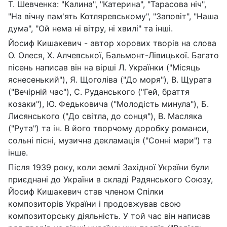
Т. Шевченка: "Калина", "Катерина", "Тарасова ніч",
"На вічну пам'ять Котляревському", "Заповіт", "Наша
дума", "Ой нема ні вітру, ні хвилі" та інші.
Йосиф Кишакевич - автор хорових творів на слова
О. Олеся, X. Алчевської, Бальмонт-Лівицької. Багато
пісень написав він на вірші Л. Українки ("Місяць
яснесенький"), Я. Щоголіва ("До моря"), В. Щурата
("Вечірній час"), С. Руданського ("Гей, браття
козаки"), Ю. Федьковича ("Молодість минула"), Б.
Лисянського ("До світла, до сонця"), В. Масляка
("Рута") та ін. В його творчому доробку романси,
сольні пісні, музична декламація ("Сонні мари") та
інше.
Після 1939 року, коли землі Західної України були
приєднані до України в складі Радянського Союзу,
Йосиф Кишакевич став членом Спілки
композиторів України і продовжував свою
композиторську діяльність. У той час він написав