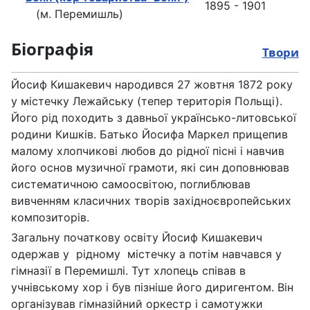
1895 - 1901
(м. Перемишль)
Біографія
Твори
Йосиф Кишакевич народився 27 жовтня 1872 року
у містечку Лежайську (тепер територія Польщі).
Його рід походить з давньої українсько-литовської
родини Кишків. Батько Йосифа Маркел прищепив
малому хлопчикові любов до рідної пісні і навчив
його основ музичної грамоти, які син доповнював
систематичною самоосвітою, поглиблював
вивченням класичних творів західноєвропейських
композиторів.
Загальну початкову освіту Йосиф Кишакевич
одержав у рідному містечку а потім навчався у
гімназії в Перемишлі. Тут хлопець співав в
учнівському хор і був пізніше його диригентом. Він
організував гімназійний оркестр і самотужки