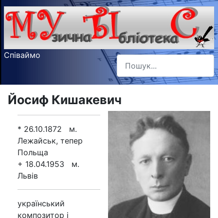
Співаймо
Пошук
Type 2 or more characters f
Йосиф Кишакевич
* 26.10.1872 м.
Лежайськ, тепер
Польща
+ 18.04.1953 м.
Львів
український
композитор і