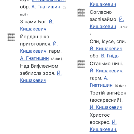
Кишакевич
обр.
А. Гнатишин
(g
Согласно
moll )
заспіваймо.
Й.
З нами Бог.
Й.
Кишакевич
(G dur
Кишакевич
)
Йордан ріко,
Спи, Ісусе, спи.
приготовися.
Й.
Й. Кишакевич
,
Кишакевич
, гарм.
обр.
В. Гнідь
А. Гнатишин
(A dur )
Станьмо нині.
Над Вифлеємом
Й. Кишакевич
,
заблисла зоря.
Й.
гарм.
А.
Кишакевич
Гнатишин
(G dur )
Третій антифон
(воскресний).
Й. Кишакевич
Христос
воскрес.
Й.
Кишакевич
,