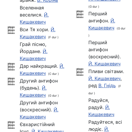
Вселенная
(G dur )
Перший
веселися.
Й.
антифон.
Й.
Кишакевич
Кишакевич
Вси Тя хори.
Й.
(G dur
Кишакевич
)
(F dur )
Перший
Грай пісню,
антифон
Йордане.
Й.
(воскресний).
Кишакевич
Й. Кишакевич
Дар найкращий.
Й.
Пливи світами.
Кишакевич
(C dur )
Й. Кишакевич
,
Другий антифон
ред
В. Гнідь
(F
(будень).
Й.
dur )
Кишакевич
(G dur )
Радуйся,
Другий антифон
радуй.
Й.
(воскресний).
Й.
Кишакевич
Кишакевич
Радуйтеся, всі
Євхаристійний
людіє.
Й.
Ісус.
Й. Кишакевич
,