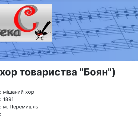
(хор товариства "Боян")
:
мішаний хор
:
1891
:
м. Перемишль
: