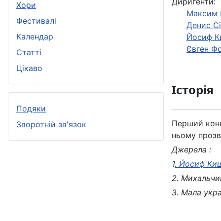
Диригенти:
Хори
Максим 
Фестивалі
Денис С
Календар
Йосиф К
Євген Ф
Статті
Цікаво
Історія
Подяки
Перший конц
Зворотній зв'язок
ньому прозв
Джерела :
1
. Йосиф Ки
2. Михальчиш
3. Мала укр