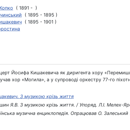
Копко
( 1891 - )
ічинський
( 1895 - 1895 )
ишакевич
( 1895 - 1901 )
оростина
ерт Йосифа Кишакевича як диригента хору «Перемишль
учав хор «Могила», а у супроводі оркестру 77-го піхот
шакевич. З музикою крізь життя
ин Я.В. З музикою крізь життя. / Упоряд. Л.І. Мелех-Яро
аїнська музична енциклопедія. Опрацював О. Залеський