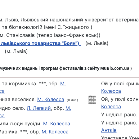
 Львів, Львівський національний університет ветерина
та біотехнологій імені С.Гжицького )
 Станіславів (тепер Іаано-Франківськ))
 львівського товариства "Боян")
(м. Львів)
(м. Львів)
з музичних видань і програм фестивалів з сайту MuBiS.com.ua )
 та корчмичка. ***, обр.
М.
Ой у полі крини
са
Колесса
Ой, у полі крин
нная веселися.
М. Колесса
(B dur )
Колесса
видно село.
Л. Лепкий
, обр.
М.
У недiлю рано.
са
У недiлю рано.
или люди сусіди.
М. Колесса
Антків
арійка. ***, обр.
М. Колесса
Хрестився Хри