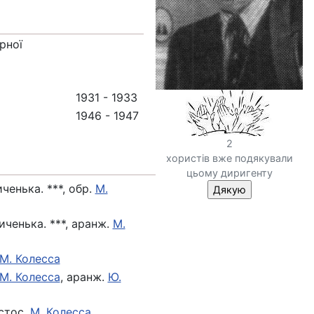
рної
1931 - 1933
1946 - 1947
2
хористів вже подякували
цьому диригенту
ченька. ***, обр.
М.
иченька. ***, аранж.
М.
М. Колесса
М. Колесса
, аранж.
Ю.
стос.
М. Колесса