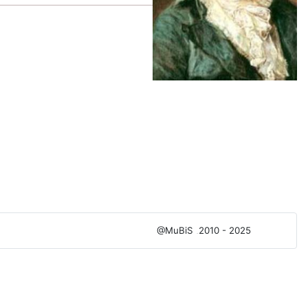
@MuBiS
2010 - 2025
Ajka