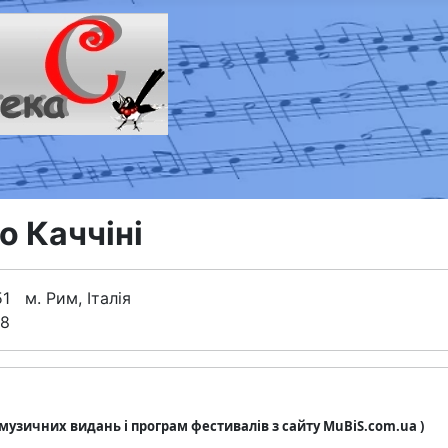
о Каччіні
51 м. Рим, Італія
18
з музичних видань і програм фестивалів з сайту MuBiS.com.ua )