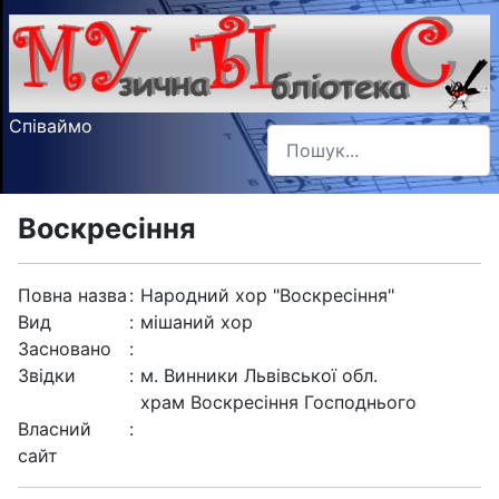
Співаймо
Пошук
Type 2 or more characters f
Воскресіння
Повна назва
:
Народний хор "Воскресіння"
Вид
:
мішаний хор
Засновано
:
Звідки
:
м. Винники Львівської обл.
храм Воскресіння Господнього
Власний
:
сайт