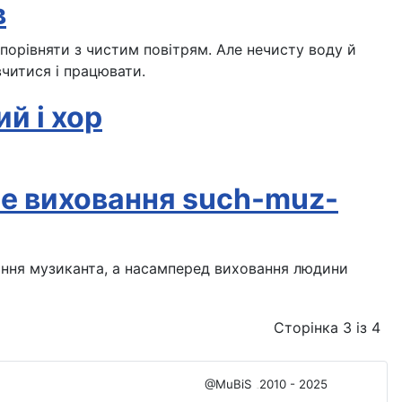
в
порівняти з чистим повітрям. Але нечисту воду й
вчитися і працювати.
й і хор
е виховання such-muz-
ання музиканта, а насамперед виховання людини
Сторінка 3 із 4
@MuBiS
2010 - 2025
Ajka