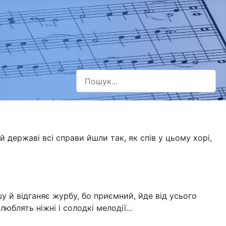
Пошук
Type 2 or more characters for results.
й державі всі справи йшли так, як спів у цьому хорі,
у й відганяє журбу, бо приємний, йде від усього
юблять ніжні і солодкі мелодії...