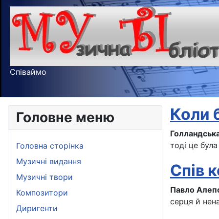
Співаймо
Коли 
Головне меню
Голландська
тоді це була
Головна сторінка
Музичні видання
Спів к
Музичні твори
Павло Алепсь
Композитори
серця й нена
Диригенти