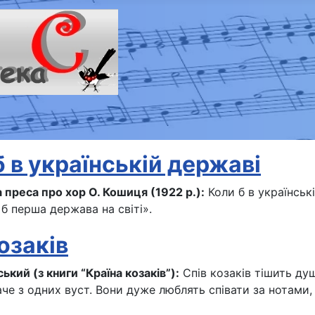
б в українській державі
 преса про хор О. Кошиця (1922 р.):
Коли б в українські
 б перша держава на світі».
озаків
кий (з книги “Країна козаків”):
Спів козаків тішить душ
че з одних вуст. Вони дуже люблять співати за нотами, л