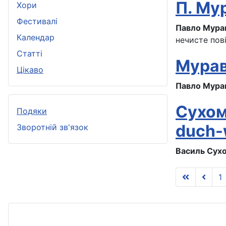
П. Му
Хори
Фестивалі
Павло Мура
Календар
нечисте пові
Статті
Мурав
Цікаво
Павло Мура
Сухом
Подяки
duch-
Зворотній зв'язок
Василь Сух
1