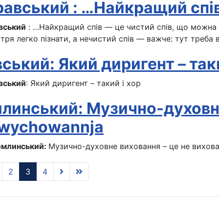
равський : …Найкращий спі
вський
: …Найкращий спів — це чистий спів, що можна 
тря легко пізнати, а нечистий спів — важче: тут треба 
ський: Який диригент – таки
вський
: Який диригент – такий і хор
линський: Музично-духовн
wychowannja
омлинський:
Музично-духовне виховання – це не вихов
2
3
4