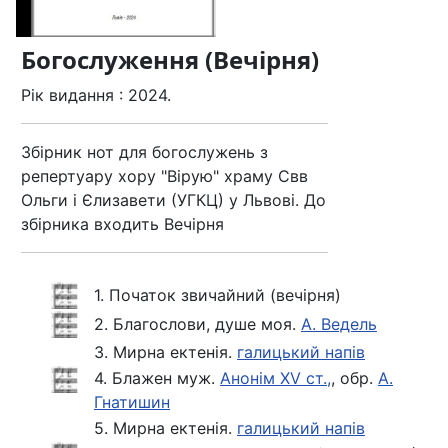
Богослуження (Вечірня)
Рік видання : 2024.
Збірник нот для богослужень з
репертуару хору "Вірую" храму Свв
Ольги і Єлизавети (УГКЦ) у Львові. До
збірника входить Вечірня
1. Початок звичайний (вечірня)
2. Благослови, душе моя.
А. Ведель
3. Мирна ектенія.
галицький напів
4. Блажен муж.
Анонім XV ст.,
, обр.
А.
Гнатишин
5. Мирна ектенія.
галицький напів