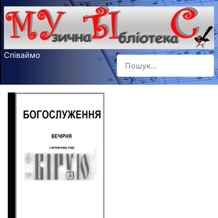
Співаймо
Пошук
Type 2 or more characters f