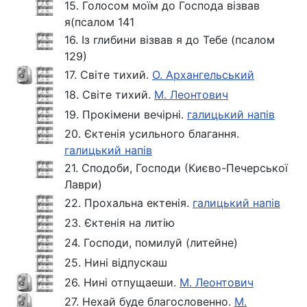
15. Голосом моїм до Господа візвав
я(псалом 141
16. Із глибини візвав я до Тебе (псалом
129)
17. Світе тихий.
О. Архангельський
18. Світе тихий.
М. Леонтович
19. Прокімени вечірні.
галицький напів
20. Єктенія усильного благання.
галицький напів
21. Сподоби, Господи (Києво-Печерської
Лаври)
22. Прохальна ектенія.
галицький напів
23. Єктенія на литію
24. Господи, помилуй (литейне)
25. Нині відпускаш
26. Нині отпущаеши.
М. Леонтович
27. Нехай буде благословенно.
М.