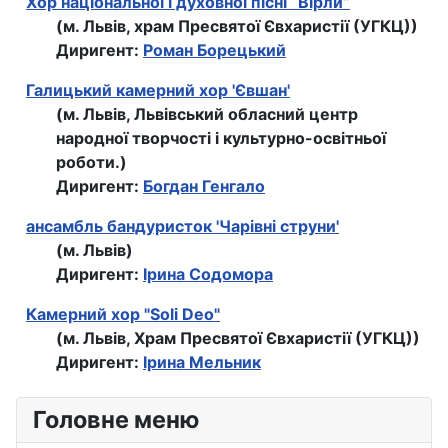
Хор національної і духовної пісні “Вірли”
(м. Львів, храм Пресвятої Євхаристії (УГКЦ))
Диригент:
Роман Борецький
Галицький камерний хор 'Євшан'
(м. Львів, Львівський обласний центр
народної творчості і культурно-освітньої
роботи.)
Диригент:
Богдан Генгало
ансамбль бандуристок 'Чарівні струни'
(м. Львів)
Диригент:
Ірина Содомора
Камерний хор "Soli Deo"
(м. Львів, Храм Пресвятої Євхаристії (УГКЦ))
Диригент:
Ірина Мельник
Головне меню