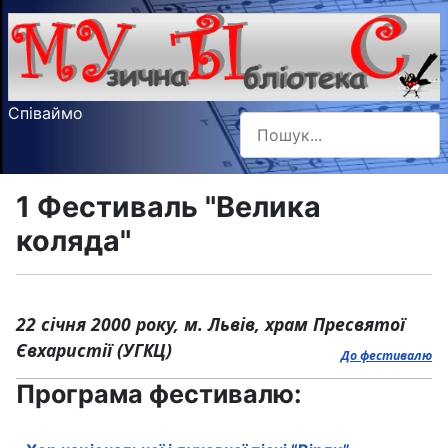
Співаймо
Пошук
Type 2 or more characters f
1 Фестиваль "Велика
коляда"
22 січня 2000 року, м. Львів, храм Пресвятої
Євхаристії (УГКЦ)
До фестивалю
Програма фестивалю: