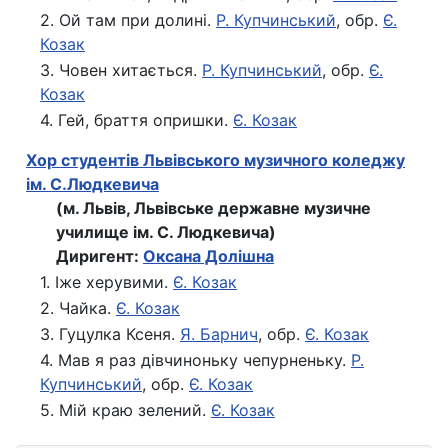
2. Ой там при долині.
Р. Купчинський
, обр.
Є.
Козак
3. Човен хитається.
Р. Купчинський
, обр.
Є.
Козак
4. Гей, браття опришки.
Є. Козак
Хор студентів Львівського музичного коледжу
ім. С.Людкевича
(м. Львів, Львівське державне музичне
училище ім. С. Людкевича)
Диригент:
Оксана Долішна
1. Іже херувими.
Є. Козак
2. Чайка.
Є. Козак
3. Гуцулка Ксеня.
Я. Барнич
, обр.
Є. Козак
4. Мав я раз дівчиноньку чепурненьку.
Р.
Купчинський
, обр.
Є. Козак
5. Мій краю зелений.
Є. Козак