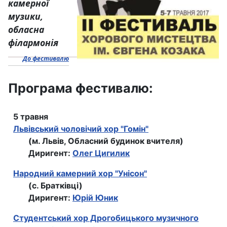
камерної
музики,
обласна
філармонія
До фестивалю
Програма фестивалю:
5 травня
Львівський чоловічий хор "Гомін"
(м. Львів, Обласний будинок вчителя)
Диригент:
Олег Цигилик
Народний камерний хор "Унісон"
(с. Братківці)
Диригент:
Юрій Юник
Студентський хор Дрогобицького музичного