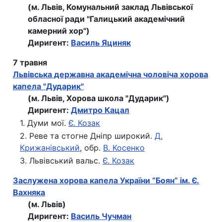
(м. Львів, Комунальний заклад Львівської
обласної ради "Галицький академічний
камерний хор")
Диригент:
Василь Яциняк
7 травня
Львівська державна академічна чоловіча хорова
капела "Дударик"
(м. Львів, Хорова школа "Дударик")
Диригент:
Дмитро Кацал
1. Думи мої.
Є. Козак
2. Реве та стогне Дніпр широкий.
Д.
Крижанівський
, обр.
В. Косенко
3. Львівський вальс.
Є. Козак
Заслужена хорова капела України “Боян” ім. Є.
Вахняка
(м. Львів)
Диригент:
Василь Чучман