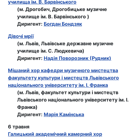
училища ім. В. Барвінського
(м. Дрогобич, Дрогобицьке музичне
училище ім. В. Барвінського )
Диригент:
Богдан Бондзяк
Дівочі мрії
(м. Львів, Львівське державне музичне
училище ім. С. Людкевича)
Диригент:
Надія Поворозник (Рудник)
Мішаний хор кафедри музичного мистецтва
факультету культури і мистецтв Львівського
національного університету ім. І. Франка
(м. Львів, факультет культури і мистецтв
Львівського національного університету ім. І.
Франка)
Диригент:
Марія Камінська
6 травня
Галицький академічний камерний хор