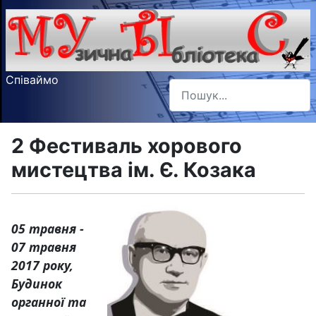
Співаймо
Пошук
Type 2 or more characters f
2 Фестиваль хорового
мистецтва ім. Є. Козака
05 травня -
07 травня
2017 року,
Будинок
органної та