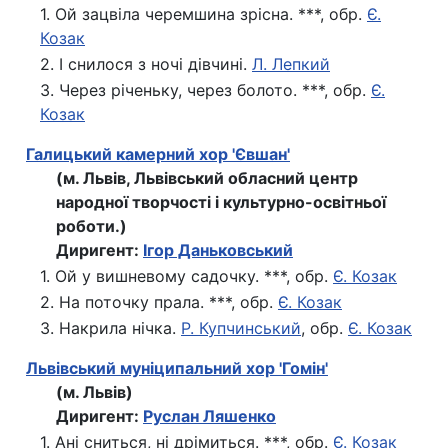
1. Ой зацвіла черемшина зрісна. ***, обр.
Є.
Козак
2. І снилося з ночі дівчині.
Л. Лепкий
3. Через річеньку, через болото. ***, обр.
Є.
Козак
Галицький камерний хор 'Євшан'
(м. Львів, Львівський обласний центр
народної творчості і культурно-освітньої
роботи.)
Диригент:
Ігор Даньковський
1. Ой у вишневому садочку. ***, обр.
Є. Козак
2. На поточку прала. ***, обр.
Є. Козак
3. Накрила нічка.
Р. Купчинський
, обр.
Є. Козак
Львівський муніципальний хор 'Гомін'
(м. Львів)
Диригент:
Руслан Ляшенко
1. Ані сниться, ні дрімиться. ***, обр.
Є. Козак