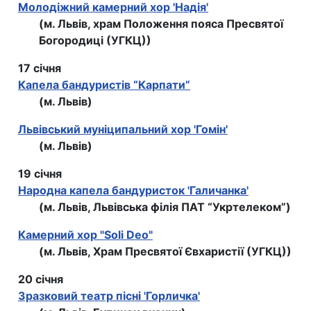
Молодіжний камерний хор 'Надія'
(м. Львів, храм Положення пояса Пресвятої
Богородиці (УГКЦ))
17 січня
Капела бандуристів “Карпати”
(м. Львів)
Львівський муніципальний хор 'Гомін'
(м. Львів)
19 січня
Народна капела бандуристок 'Галичанка'
(м. Львів, Львівська філія ПАТ “Укртелеком”)
Камерний хор "Soli Deo"
(м. Львів, Храм Пресвятої Євхаристії (УГКЦ))
20 січня
Зразковий театр пісні 'Горличка'