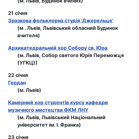
(м. Львів, Будинок вчених)
21 січня
Зразкова фольклорна студія 'Джерельце'
(м . Львів, Львівський обласний Будинок
вчителя)
Архикатедральний хор Собору св. Юра
(м. Львів, Собор святого Юрія Переможця
(УГКЦ))
22 січня
Гердан
(м. Львів)
Камерний хор студентів курсу кафедри
музичного мистецтва ФКМ ЛНУ
(м. Львів, Львівський Національний
університет ім. І. Франка)
23 січня