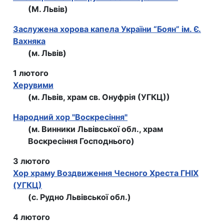
(М. Львів)
Заслужена хорова капела України “Боян” ім. Є.
Вахняка
(м. Львів)
1 лютого
Херувими
(м. Львів, храм св. Онуфрія (УГКЦ))
Народний хор "Воскресіння"
(м. Винники Львівської обл., храм
Воскресіння Господнього)
3 лютого
Хор храму Воздвиження Чесного Хреста ГНІХ
(УГКЦ)
(с. Рудно Львівської обл.)
4 лютого