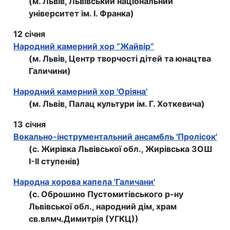
(м. Львів, Львівський національний
університет ім. І. Франка)
12 січня
Народний камерний хор “Жайвір”
(м. Львів, Центр творчості дітей та юнацтва
Галичини)
Народний камерний хор 'Оріяна'
(м. Львів, Палац культури ім. Г. Хоткевича)
13 січня
Вокально-інструментальний ансамбль 'Пролісок'
(с. Жирівка Львівської обл., Жирiвська ЗОШ
І-ІІ ступенiв)
Народна хорова капела 'Галичани'
(с. Оброшино Пустомитівського р-ну
Львівської обл., народний дім, храм
св.влмч.Димитрія (УГКЦ))