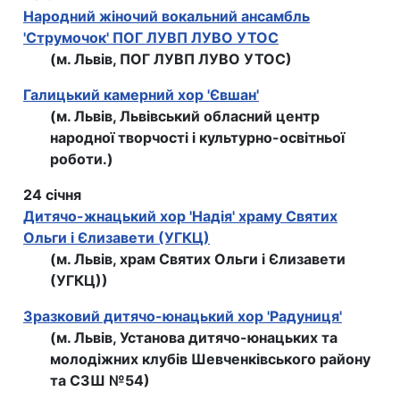
Народний жіночий вокальний ансамбль
'Струмочок' ПОГ ЛУВП ЛУВО УТОС
(м. Львів, ПОГ ЛУВП ЛУВО УТОС)
Галицький камерний хор 'Євшан'
(м. Львів, Львівський обласний центр
народної творчості і культурно-освітньої
роботи.)
24 січня
Дитячо-жнацький хор 'Надія' храму Святих
Ольги і Єлизавети (УГКЦ)
(м. Львів, храм Святих Ольги і Єлизавети
(УГКЦ))
Зразковий дитячо-юнацький хор 'Радуниця'
(м. Львів, Установа дитячо-юнацьких та
молодіжних клубів Шевченківського району
та СЗШ №54)