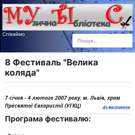
Співаймо
Пошук
Type 2 or more characters f
8 Фестиваль "Велика
коляда"
7 січня - 4 лютого 2007 року, м. Львів, храм
Пресвятої Євхаристії (УГКЦ)
До фестивалю
Програма фестивалю: