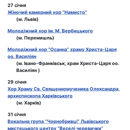
27 січня
Жіночий камерний хор “Намисто”
(м. Львів)
Молодіжний хор ім. М. Вербицького
(м. Перемишль)
Молодіжний хор “Осанна” храму Христа-Царя
оо. Василіян
(м. Івано-Франківськ, храм Христа-Царя оо.
Василіян )
29 січня
Хор Храму Св. Священномученика Олександра,
архиєпископа Харківського
(м. Харків)
31 січня
Вокальна група “Чорнобривці” Львівського
мистецького центру “Веселі черевички”