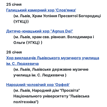
25 січня
Галицький камерний хор 'Слов'янка'
(м. Львів, Храм Успіння Пресвятої Богородиці
(УГКЦ))
Дитячо-юнацький хор “Agnus Dei”
(м. Львів, храм свв. рівноап. Володимира і
Ольги (УГКЦ) )
26 січня
Хор викладачів Львівського музичного училища
ім. С. Людкевича
(м. Львів, Львівське державне музичне
училища ім. С. Людкевича )
Народний чоловічий хор 'Орфей'
(м. Львів, Народний дім "Просвіта"
Національного університету "Львівська
політехніка")