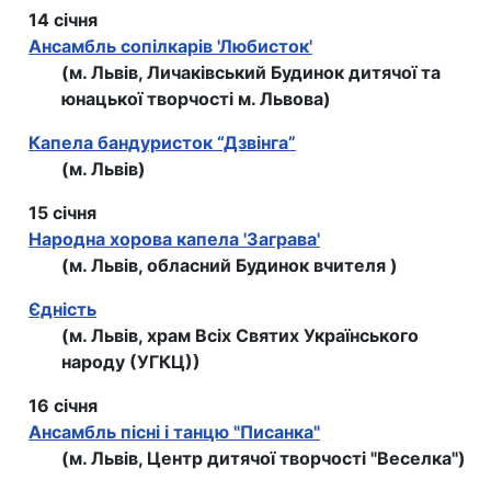
14 січня
Ансамбль сопілкарів 'Любисток'
(м. Львів, Личаківський Будинок дитячої та
юнацької творчості м. Львова)
Капела бандуристок “Дзвінга”
(м. Львів)
15 січня
Народна хорова капела 'Заграва'
(м. Львів, обласний Будинок вчителя )
Єдність
(м. Львів, храм Всіх Святих Українського
народу (УГКЦ))
16 січня
Ансамбль пісні і танцю "Писанка"
(м. Львів, Центр дитячої творчості "Веселка")