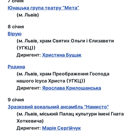
7 січня
Юнацька група театру “Мета”
(м. Львів)
8 січня
Вірую
(м. Львів, храм Святих Ольги і Єлизавети
(УГКЦ))
Диригент:
Христина Бущак
Родина
(м. Львів, храм Преображення Господа
нашого Ісуса Христа (УГКЦ))
Диригент:
Ярослава Крилошанська
9 січня
Зразковий вокальний ансамбль "Намисто"
(м. Львів, міський Палац культури імені Гната
Хоткевича)
Диригент:
Марія Сергійчук