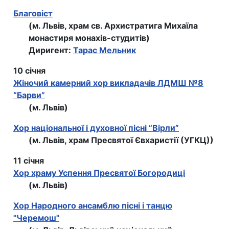
Благовіст
(м. Львів, храм св. Архистратига Михаїла
монастиря монахів-студитів)
Диригент:
Тарас Мельник
10 січня
Жіночий камерний хор викладачів ЛДМШ №8
“Барви”
(м. Львів)
Хор національної і духовної пісні “Вірли”
(м. Львів, храм Пресвятої Євхаристії (УГКЦ))
11 січня
Хор храму Успення Пресвятої Богородиці
(м. Львів)
Хор Народного ансамблю пiснi i танцю
"Черемош"