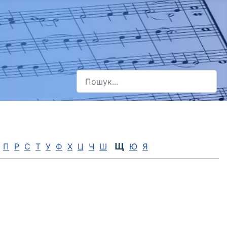
Пошук
Type 2 or more characters for results.
Щ
П
Р
С
Т
У
Ф
Х
Ц
Ч
Ш
Ю
Я