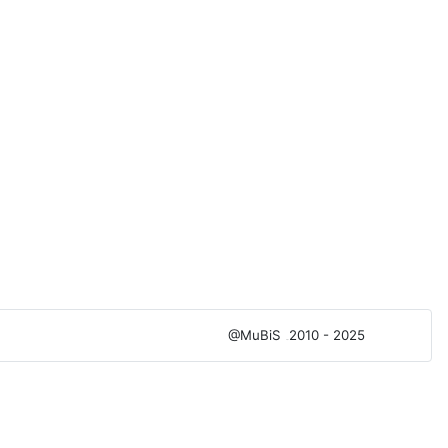
@MuBiS
2010 - 2025
Ajka