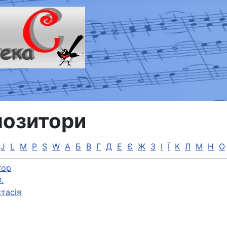
озитори
J
L
M
P
S
W
А
Б
В
Г
Д
Е
Є
Ж
З
І
Ї
К
Л
М
Н
О
гор
.
тасія