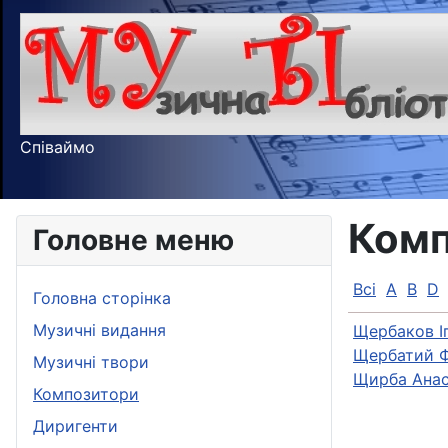
Співаймо
Комп
Головне меню
Всі
A
B
D
Головна сторінка
Музичні видання
Щербаков І
Щербатий Ф
Музичні твори
Щирба Анас
Композитори
Диригенти