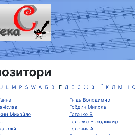
озитори
Г
J
L
M
P
S
W
А
Б
В
Д
Е
Є
Ж
З
І
Ї
К
Л
М
Н
Ганна
Гнідь Володимир
анiслав
Гобдич Микола
кий Михайло
Гогенко В
ор
Головко Володимир
натолiй
Головня А