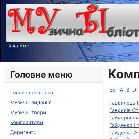
Співаймо
Комп
Головне меню
Всі
A
B
D
Головна сторінка
Музичні видання
Гаврилець 
Гаврилів Ст
Музичні твори
Гайворонсь
Композитори
Гайденко Іг
Диригенти
Гайденко А