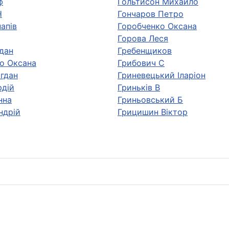
ф
Гольтисон Михайло
Н
Гончаров Петро
апів
Горобченко Оксана
Горова Леся
гдан
Гребенщиков
о Оксана
Грибович С
огдан
Гриневецький Іларіон
рдій
Гриньків В
нна
Гриньовський Б
ндрій
Грицишин Віктор