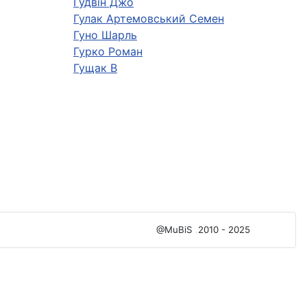
Гудвін Джо
Гулак Артемовський Семен
Гуно Шарль
Гурко Роман
Гущак В
@MuBiS
2010 - 2025
Ajka