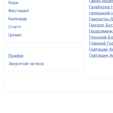
Гайдн Йозе
Хори
Галабурда 
Фестивалі
галицький н
Календар
Гамільтон Д
Генгало Бо
Статті
Герасименк
Цікаво
Гірський Б
Гладкий Го
Гнатишак А
Гнатишин А
Подяки
Зворотній зв'язок