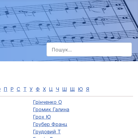
Пошук
Type 2 or more characters for results.
О
П
Р
С
Т
У
Ф
Х
Ц
Ч
Ш
Щ
Ю
Я
Грінченко О
Громик Галина
Грох Ю
Грубер Франц
Грудовий Т