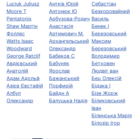
Luciuk Juliusz
Антків Юрій
Себастіан
Moore Т
Антонюк Ю
Безкоровайний
Pentatonix
Арбузова-Родич
Василь
Shaw Мартін
Анастасія
Бенек І
Фоллес
Артимович М.
Березовський
Watts Isaac
Архангельський
Максим
Woodward
Олександр
Березовський
George Ratclif
Бабеков С
Володимир
Авдієвський
Бабуняк
Бетховен
Анатолій
Ярослав
Людвіг ван
Адам Адольф
Бажанський
Бец Олексій
Азієв Євстафій
Порфирій
Бідака І
Албул
Байдн А
Бізе Жорж
Олександр
Балуцька Надія
Біликовський
Іван
Білинська Марія
Білозір Ігор