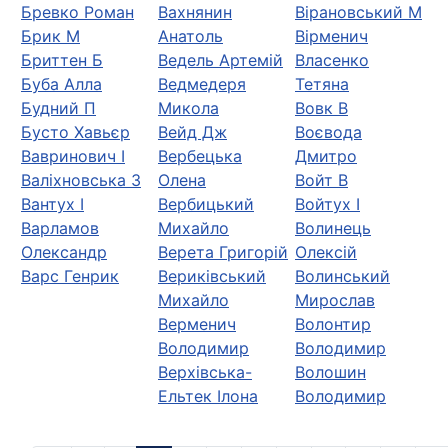
Бревко Роман
Вахнянин
Вірановський М
Брик М
Анатоль
Вірменич
Бриттен Б
Ведель Артемій
Власенко
Буба Алла
Ведмедеря
Тетяна
Будний П
Микола
Вовк В
Бусто Хавьєр
Вейд Дж
Воєвода
Вавринович І
Вербецька
Дмитро
Валіхновська З
Олена
Войт В
Вантух І
Вербицький
Войтух І
Варламов
Михайло
Волинець
Олександр
Верета Григорій
Олексій
Варс Генрик
Вериківський
Волинський
Михайло
Мирослав
Верменич
Волонтир
Володимир
Володимир
Верхiвська-
Волошин
Ельтек Ілона
Володимир