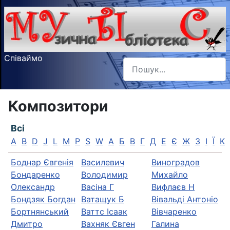
Співаймо
Пошук
Type 2 or more characters f
Композитори
Всі
A
B
D
J
L
M
P
S
W
А
Б
В
Г
Д
Е
Є
Ж
З
І
Ї
К
Боднар Євгенія
Василевич
Виноградов
Бондаренко
Володимир
Михайло
Олександр
Васіна Г
Вифлаєв Н
Бондзяк Богдан
Ватащук Б
Вівальді Антоніо
Бортнянський
Ваттс Ісаак
Вівчаренко
Дмитро
Вахняк Євген
Галина