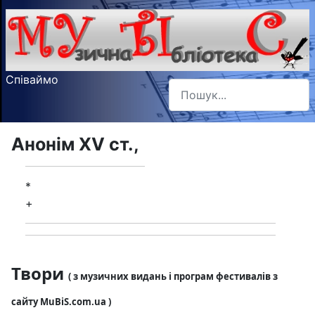
Співаймо
Пошук
Type 2 or more characters f
Анонім XV ст.,
*
+
Твори
( з музичних видань і програм фестивалів з
сайту MuBiS.com.ua )