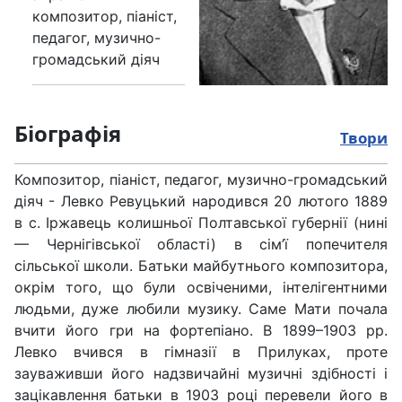
композитор, піаніст,
педагог, музично-
громадський діяч
Біографія
Твори
Композитор, піаніст, педагог, музично-громадський
діяч - Левко Ревуцький народився 20 лютого 1889
в с. Іржавець колишньої Полтавської губернії (нині
— Чернігівської області) в сім’ї попечителя
сільської школи. Батьки майбутнього композитора,
окрім того, що були освіченими, інтелігентними
людьми, дуже любили музику. Саме Мати почала
вчити його гри на фортепіано. В 1899–1903 рр.
Левко вчився в гімназії в Прилуках, проте
зауваживши його надзвичайні музичні здібності і
зацікавлення батьки в 1903 році перевели його в