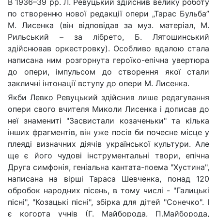
В 1936–39 рр. Л. Ревуцький здійснив велику роботу
по створенню нової редакції опери „Тарас Бульба”
М. Лисенка (він відповідав за муз. матеріал, М.
Рильський – за лібрето, Б. Лятошинський
здійснював оркестровку). Особливо вдалою стала
написана ним розгорнута героїко-епічна увертюра
до опери, імпульсом до створення якої стали
закличні інтонації вступу до опери М. Лисенка.
Якби Левко Ревуцький здійснив лише редагування
опери свого вчителя Миколи Лисенка і дописав до
неї знамениті "Засвистали козаченьки" та кілька
інших фрагментів, він уже посів би почесне місце у
плеяді визначних діячів української культури. Але
ще є його чудові інструментальні твори, епічна
Друга симфонія, геніальна кантата-поема "Хустина",
написана на вірші Тараса Шевченка, понад 120
обробок народних пісень, в тому числі - "Галицькі
пісні", "Козацькі пісні", збірка для дітей "Сонечко". І
є когорта учнів (Г. Майборода, П.Майборода,