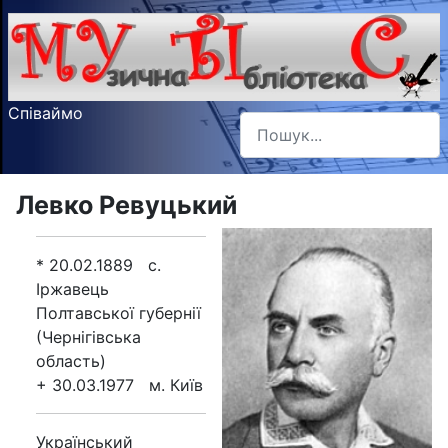
Співаймо
Пошук
Type 2 or more characters f
Левко Ревуцький
* 20.02.1889 с.
Іржавець
Полтавської губернії
(Чернігівська
область)
+ 30.03.1977 м. Київ
Український