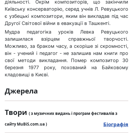
діяльності. Окрім композиторів, що закінчили
Київську консерваторію, серед учнів Л. Ревуцького
є узбецькі композитори, яким він викладав під час
Другої Світової війни в евакуації в Ташкенті.
Мудра педагогіка уроків Левка Ревуцького
залишилася взірцем справжньої творчості.
Можливо, за браком часу, а скоріше зі скромності,
він - учений і педагог - не залишив нам книги про
свої методи викладання. Помер композитор 30
березня 1977 року, похований на Байковому
кладовищі в Києві.
Джерела
Твори
( з музичних видань і програм фестивалів з
Біографія
сайту MuBiS.com.ua )