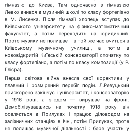
гімназію до Києва, Там одночасно з гімназією
Левко вчився в музичній школі по класу фортепіано
в М. Лисенка. Після гімназії хлопець вступає до
Київського університету на фізико-математичний
факультет, а потім переходить на юридичний.
Проте музики не полишає – в той же час вчиться в
Київському музичному училищі, а потім в
нововідкритій Київській консерваторії спочатку по
класу фортепіано, а потім по класу композиції
(
у Р.
Глієра).
Перша світова війна внесла свої корективи у
плавний і розмірений перебіг подій. Л.Ревуцький
прискорено закінчує і університет, і консерваторію
у 1916 році, а згодом — вирушає на фронт.
Демобілізувавшись на початку 1918 року, він
оселяється в Прилуках і працює діловодом на
залізничних станціях в Ічні, потім Прилуках, проте
не полишає музичної діяльності : бере участь у