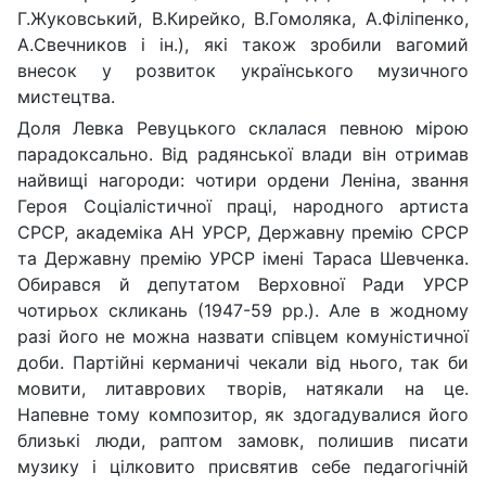
Г.Жуковський, В.Кирейко, В.Гомоляка, А.Філіпенко,
А.Свечников і ін.), які також зробили вагомий
внесок у розвиток українського музичного
мистецтва.
Доля Левка Ревуцького склалася певною мірою
парадоксально. Від радянської влади він отримав
найвищі нагороди: чотири ордени Леніна, звання
Героя Соціалістичної праці, народного артиста
СРСР, академіка АН УРСР, Державну премію СРСР
та Державну премію УРСР імені Тараса Шевченка.
Обирався й депутатом Верховної Ради УРСР
чотирьох скликань (1947-59 рр.). Але в жодному
разі його не можна назвати співцем комуністичної
доби. Партійні керманичі чекали від нього, так би
мовити, литаврових творів, натякали на це.
Напевне тому композитор, як здогадувалися його
близькі люди, раптом замовк, полишив писати
музику і цілковито присвятив себе педагогічній