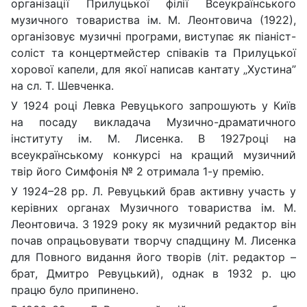
організації Прилуцької філії Всеукраїнського
музичного товариства ім.
М. Леонтовича (1922
),
організовує музичні програми, виступає як піаніст-
соліст та концертмейстер співаків та Прилуцької
хорової капели, для якої написав кантату „Хустина”
на сл. Т. Шевченка.
У 1924 році Левка Ревуцького запрошують у Київ
на посаду викладача Музично-драматичного
інституту ім. М. Лисенка. В 1927році на
всеукраїнському конкурсі на кращий музичний
твір його Симфонія № 2 отримала 1-у премію.
У 1924–28 рр. Л. Ревуцький брав активну участь у
керівних органах Музичного товариства ім. М.
Леонтовича. З 1929 року як музичний редактор він
почав опрацьовувати творчу спадщину М. Лисенка
для Повного видання його творів (літ. редактор –
брат, Дмитро Ревуцький), однак в 1932 р. цю
працю було припинено.