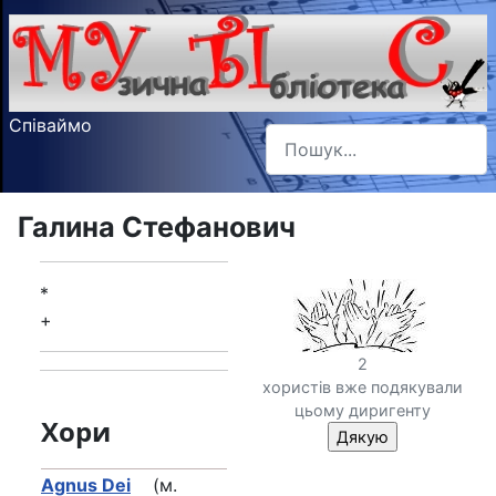
Співаймо
Пошук
Type 2 or more characters f
Галина Стефанович
*
+
2
хористів вже подякували
цьому диригенту
Хори
Agnus Dei
(м.