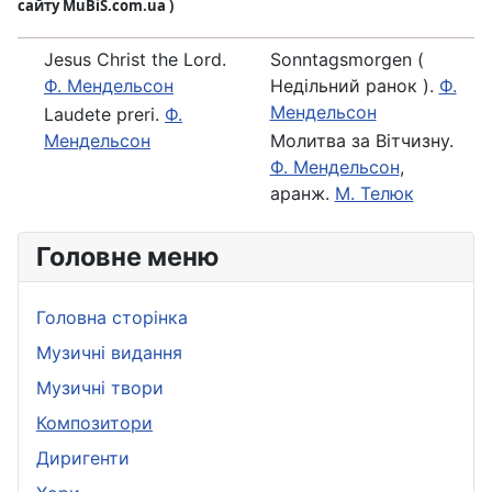
сайту MuBiS.com.ua )
Jesus Christ the Lord.
Sonntagsmorgen (
Ф. Мендельсон
Недільний ранок ).
Ф.
Мендельсон
Laudete preri.
Ф.
Мендельсон
Молитва за Вітчизну.
Ф. Мендельсон
,
аранж.
М. Телюк
Головне меню
Головна сторінка
Музичні видання
Музичні твори
Композитори
Диригенти