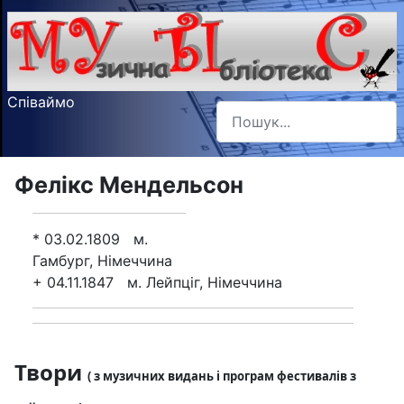
Співаймо
Пошук
Type 2 or more characters f
Фелікс Мендельсон
* 03.02.1809 м.
Гамбург, Німеччина
+ 04.11.1847 м. Лейпціг, Німеччина
Твори
( з музичних видань і програм фестивалів з