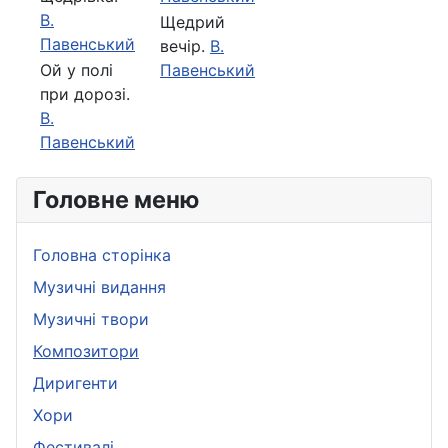
В.
Щедрий
Павенський
вечір.
В.
Ой у полi
Павенський
при дорозi.
В.
Павенський
Головне меню
Головна сторінка
Музичні видання
Музичні твори
Композитори
Диригенти
Хори
Фестивалі