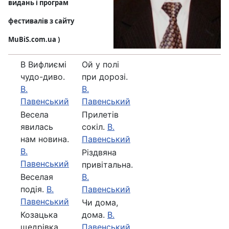
видань і програм
фестивалів з сайту
MuBiS.com.ua )
В Вифлиємі
Ой у полi
чудо-диво.
при дорозi.
В.
В.
Павенський
Павенський
Весела
Прилетів
явилась
сокіл.
В.
нам новина.
Павенський
В.
Різдвяна
Павенський
привітальна.
Веселая
В.
подiя.
В.
Павенський
Павенський
Чи дома,
Козацька
дома.
В.
щедрівка.
Павенський