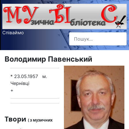
Співаймо
Пошук
Type 2 or more characters f
Володимир Павенський
* 23.05.1957 м.
Чернівці
+
Твори
( з музичних