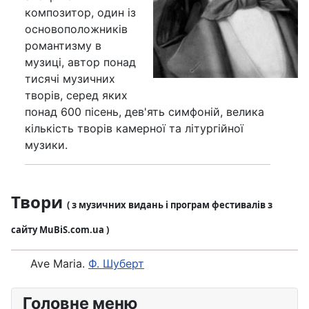
композитор, один із
основоположників
романтизму в
музиці, автор понад
тисячі музичних
творів, серед яких
понад 600 пісень, дев'ять симфоній, велика
кількість творів камерної та літургійної
музики.
Твори
( з музичних видань і програм фестивалів з
сайту MuBiS.com.ua )
Ave Maria.
Ф. Шуберт
Головне меню