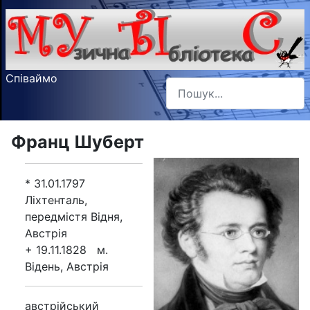
Співаймо
Пошук
Type 2 or more characters f
Франц Шуберт
* 31.01.1797
Ліхтенталь,
передмістя Відня,
Австрія
+ 19.11.1828 м.
Відень, Австрія
австрійський