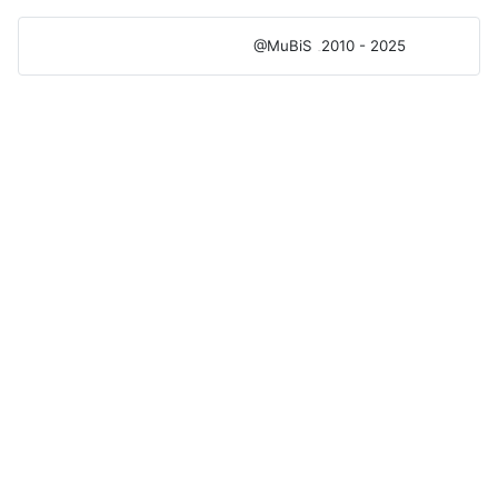
@MuBiS
2010 - 2025
Ajka