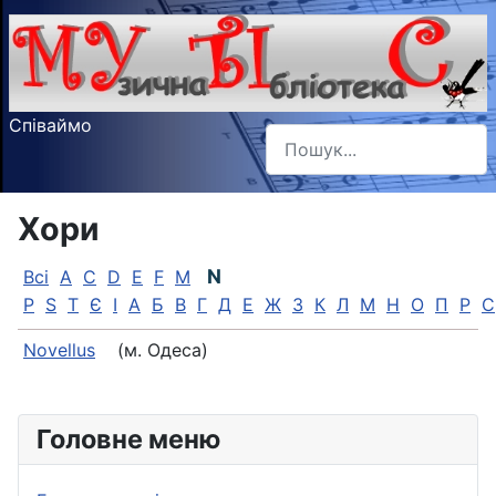
Співаймо
Пошук
Type 2 or more characters f
Хори
N
Всі
A
C
D
E
F
M
P
S
T
Є
І
А
Б
В
Г
Д
Е
Ж
З
К
Л
М
Н
О
П
Р
С
Novellus
(м. Одеса)
Головне меню