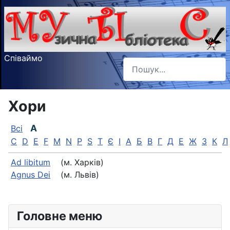
Співаймо
Пошук
Type 2 or more characters f
Хори
A
Всі
C
D
E
F
M
N
P
S
T
Є
І
А
Б
В
Г
Д
Е
Ж
З
К
Л
Ad libitum
(м. Харків)
Agnus Dei
(м. Львів)
Головне меню