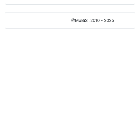
@MuBiS
2010 - 2025
Ajka