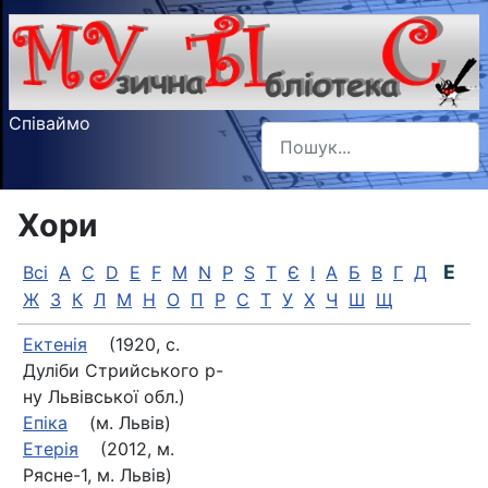
Співаймо
Пошук
Type 2 or more characters f
Хори
Е
Всі
A
C
D
E
F
M
N
P
S
T
Є
І
А
Б
В
Г
Д
Ж
З
К
Л
М
Н
О
П
Р
С
Т
У
Х
Ч
Ш
Щ
Ектенія
(1920, с.
Дуліби Стрийського р-
ну Львівської обл.)
Епіка
(м. Львів)
Етерiя
(2012, м.
Рясне-1, м. Львів)