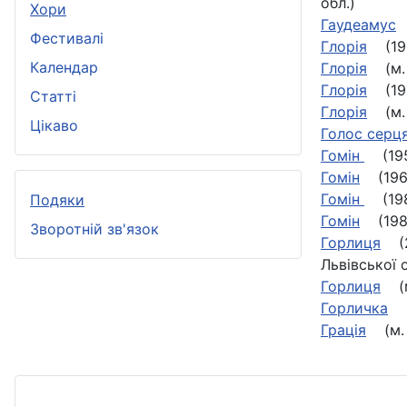
обл.)
Хори
Гаудеамус
(
Фестивалі
Глорія
(1991
Календар
Глорія
(м. 
Глорія
(1989
Статті
Глорія
(м. 
Цікаво
Голос серц
Гомін
(1956
Гомін
(1969
Гомін
(1988
Подяки
Гомін
(1988
Зворотній зв'язок
Горлиця
(20
Львівської о
Горлиця
(м.
Горличка
(1
Грація
(м. 