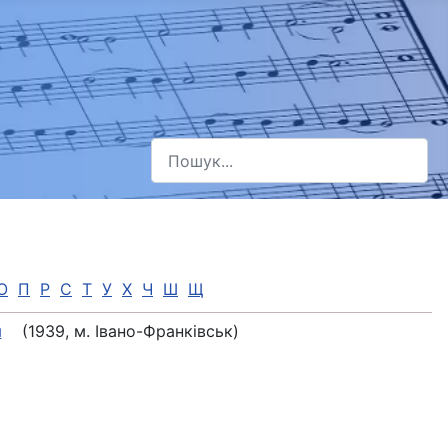
Пошук
Type 2 or more characters for results.
О
П
Р
С
Т
У
Х
Ч
Ш
Щ
я
(1939, м. Івано-Франківськ)