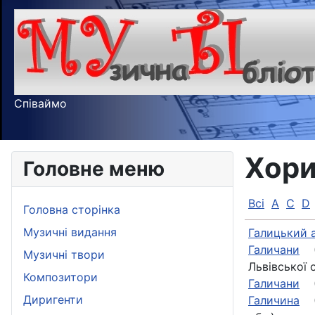
Співаймо
Хор
Головне меню
Всі
A
C
D
Головна сторінка
Музичні видання
Галицький 
Галичани
(1
Музичні твори
Львівської о
Композитори
Галичани
(1
Диригенти
Галичина
(1