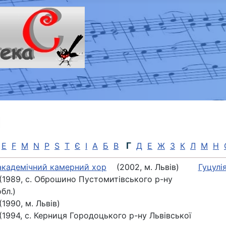
и
Г
E
F
M
N
P
S
T
Є
І
А
Б
В
Д
Е
Ж
З
К
Л
М
Н
академічний камерний хор
(2002, м. Львів)
Гуцулі
989, с. Оброшино Пустомитівського р-ну
бл.)
990, м. Львів)
994, с. Керниця Городоцького р-ну Львівської