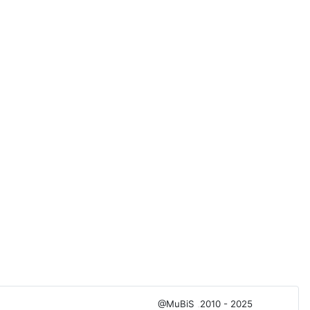
@MuBiS
2010 - 2025
Ajka