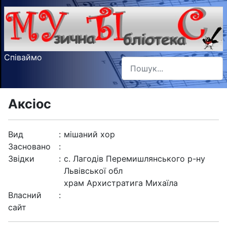
Співаймо
Пошук
Type 2 or more characters f
Аксіос
Вид
:
мішаний хор
Засновано
:
Звідки
:
с. Лагодів Перемишлянського р-ну
Львівської обл
храм Архистратига Михаїла
Власний
:
сайт