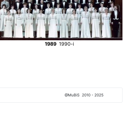
1989
1990-і
@MuBiS
2010 - 2025
Ajka