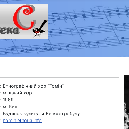
:
Етнографічний хор “Гомін”
:
мішаний хор
:
1969
:
м. Київ
Будинок культури Київметробуду.
:
homin.etnoua.info