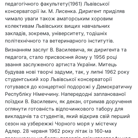
педагогічного факультету(1961) Львівської
консерваторії ім. М. Лисенка. Диригент приділяв
чимало уваги також аматорським хоровим
колективам Львівських вищих навчальних
закладів, зокрема, університету, тодішніх
політехнічного та ветеринарного інститутів.
Визнанням заслуг В. Василевича, як диригента та
педагога, стало присвоєння йому у 1956 році
звання заслуженого артиста України. Митець
будував нові творчі задуми, так, у липні 1962 року
студентський хор Львівської консерваторії
готувався до концертної подорожі у Демократичну
Республіку Німеччину. Напередодні запланованої
поїздки В. Василевич, як декан, отримав доручення
оглянути готовність відпочинкового табору для
викладачів та студентів, який відкрив свій перший
сезон на узбережжі Чорного моря у містечку
Адлер. 28 червня 1962 року літак із 160-ма