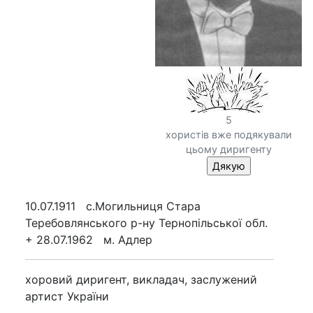
5
хористів вже подякували
цьому диригенту
10.07.1911 с.Могильниця Стара
Теребовлянcького р-ну Тернопільської обл.
+ 28.07.1962 м. Адлер
хоровий диригент, викладач, заслужений
артист України