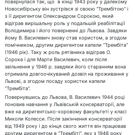
повернулася так, що в кінці 1943 року у далекому
Новосибірську він зустрівся зі своєю "Трембітою" і
з її диригентом Олександром Сорокою, який
відіграв вирішальну роль у подальшій реабілітації
Володимира і його поверненні до Львова. Завдяки
йому В. Василевич знову став хористом, а згодом
помічником, другим диригентом капели “Трембіта”
(1946 рік). Таку ж роль рятівника відіграв О.
Сорока і для Марти Василевич, коли після
звільнення у 1946 р. завдяки його старанням вона
отримала довгоочікуваний дозвіл на проживання у
Львові, а згодом посаду хористки капели
“Трембіта”.
Повернувшись до Львова, В. Василевич 1944 році
поновив навчання у Львівській консерваторії, але
вже на диригентсько-хоровому факультеті у класі
Миколи Колесси. Після закінчення консерваторії
від 1949 року і до кінця свого життя він працював
другим диригентом в "Трембіті", яку з 1948 року