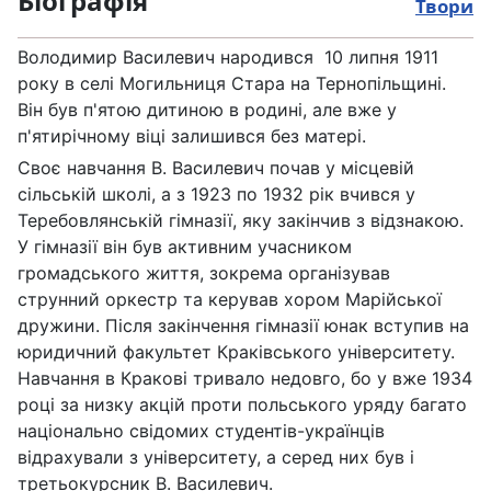
Біографія
Твори
Володимир Василевич народився 10 липня 1911
року в селі Могильниця Стара на Тернопільщині.
Він був п'ятою дитиною в родині, але вже у
п'ятирічному віці залишився без матері.
Своє навчання В. Василевич почав у місцевій
сільській школі, а з 1923 по 1932 рік вчився у
Теребовлянській гімназії, яку закінчив з відзнакою.
У гімназії він був активним учасником
громадського життя, зокрема організував
струнний оркестр та керував хором Марійської
дружини. Після закінчення гімназії юнак вступив на
юридичний факультет Краківського університету.
Навчання в Кракові тривало недовго, бо у вже 1934
році за низку акцій проти польського уряду багато
національно свідомих студентів-українців
відрахували з університету, а серед них був і
третьокурсник В. Василевич.