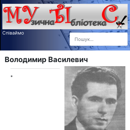
Співаймо
Пошук
Type 2 or more characters f
Володимир Василевич
*