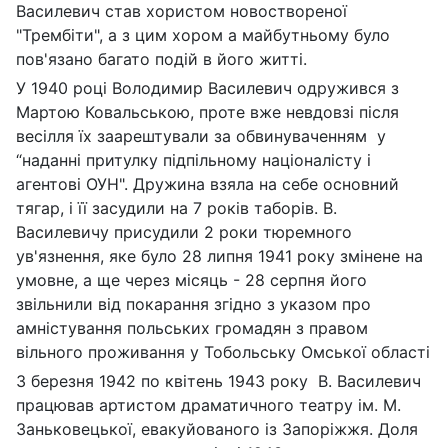
Василевич став хористом новоствореної
"Трембіти", а з цим хором а майбутньому було
пов'язано багато подій в його житті.
У 1940 році Володимир Василевич одружився з
Мартою Ковальською, проте вже невдовзі після
весілля їх заарештували за обвинуваченням у
“наданні притулку підпільному націоналісту і
агентові ОУН". Дружина взяла на себе основний
тягар, і її засудили на 7 років таборів. В.
Василевичу присудили 2 роки тюремного
ув'язнення, яке було 28 липня 1941 року змінене на
умовне, а ще через місяць - 28 серпня його
звільнили від покарання згідно з указом про
амністування польських громадян з правом
вільного проживання у Тобольську Омської області
З березня 1942 по квітень 1943 року В. Василевич
працював артистом драматичного театру ім. М.
Заньковецької, евакуйованого із Запоріжжя. Доля