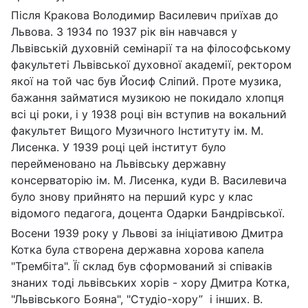
Після Кракова Володимир Василевич приїхав до
Львова. З 1934 по 1937 рік він навчався у
Львівській духовній семінарії та на філософському
факультеті Львівської духовної академії, ректором
якої на той час був Йосиф Сліпий. Проте музика,
бажання займатися музикою не покидало хлопця
всі ці роки, і у 1938 році він вступив на вокальний
факультет Вищого Музичного Інституту ім. М.
Лисенка. У 1939 році цей інститут було
перейменовано на Львівську державну
консерваторію ім. М. Лисенка, куди В. Василевича
було знову прийнято на перший курс у клас
відомого педагога, доцента Одарки Бандрівської.
Восени 1939 року у Львові за ініціативою Дмитра
Котка була створена державна хорова капела
"Трембіта". Її склад був сформований зі співаків
знаних тоді львівських хорів - хору Дмитра Котка,
"Львівського Бояна", "Студіо-хору” і інших. В.