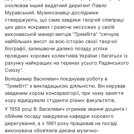
очолював інший видатний диригент Павло
Муравський. Музикознавці-дослідники
стверджують, що саме завдяки творчій співпраці
цих двох яскравих і разюче несхожих у своїй
виконавській манері митців “Трембіта” “сягнула
найбільших висот за всю історію своєї творчої
біографії, залишаючи далеко позаду успіхи
провідних хорових колективів України і багатьох із
рахунку найкращих на теренах усього Радянського
Союзу”.
Володимир Василевич поєднував роботу в
"Трембіті" з викладацькою діяльністю. Він керував
зведеним хором консерваторії, при чому заняття
хору відвідували студенти різних факультетів.
У 1958 році В. Василевич отримав звання доцента і
обійняв посаду завідувача кафедри хорового
диригування, а з 1961 року працював на посаді
виконувача обов’язків декана музично-