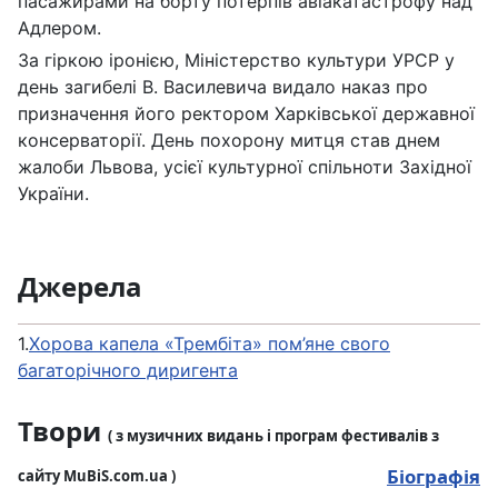
пасажирами на борту потерпів авіакатастрофу над
Адлером.
За гіркою іронією, Міністерство культури УРСР у
день загибелі В. Василевича видало наказ про
призначення його ректором Харківської державної
консерваторії. День похорону митця став днем
жалоби Львова, усієї культурної спільноти Західної
України.
Джерела
1.
Хорова капела «Трембіта» пом’яне свого
багаторічного диригента
Твори
( з музичних видань і програм фестивалів з
Біографія
сайту MuBiS.com.ua )