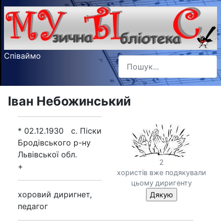
Співаймо
Пошук
Type 2 or more characters f
Іван Небожинський
* 02.12.1930 с. Піски
Бродівського р-ну
Львівської обл.
2
+
хористів вже подякували
цьому диригенту
хоровий диригнет,
педагог