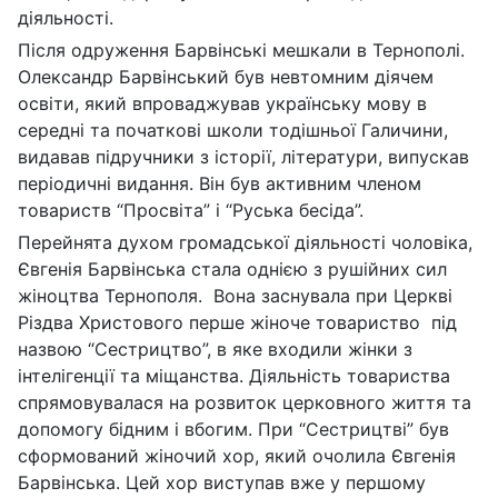
діяльності.
Після одруження Барвінські мешкали в Тернополі.
Олександр Барвінський був невтомним діячем
освіти, який впроваджував українську мову в
середні та початкові школи тодішньої Галичини,
видавав підручники з історії, літератури, випускав
періодичні видання. Він був активним членом
товариств “Просвіта” і “Руська бесіда”.
Перейнята духом громадської діяльності чоловіка,
Євгенія Барвінська стала однією з рушійних сил
жіноцтва Тернополя. Вона заснувала при Церкві
Різдва Христового перше жіноче товариство під
назвою “Сестрицтво”, в яке входили жінки з
інтелігенції та міщанства. Діяльність товариства
спрямовувалася на розвиток церковного життя та
допомогу бідним і вбогим. При “Сестрицтві” був
сформований жіночий хор, який очолила Євгенія
Барвінська. Цей хор виступав вже у першому