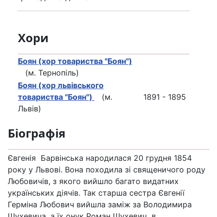
Хори
Боян (хор товариства "Боян")
(м. Тернопіль)
Боян (хор львівського
товариства "Боян")
(м.
1891 - 1895
Львів)
Біографія
Євгенія Барвінська народилася 20 грудня 1854
року у Львові. Вона походила зі священичого роду
Любовичів, з якого вийшло багато видатних
українських діячів. Так старша сестра Євгенії
Герміна Любович вийшла заміж за Володимира
Шухевича, а їх онук Роман Шухевич в