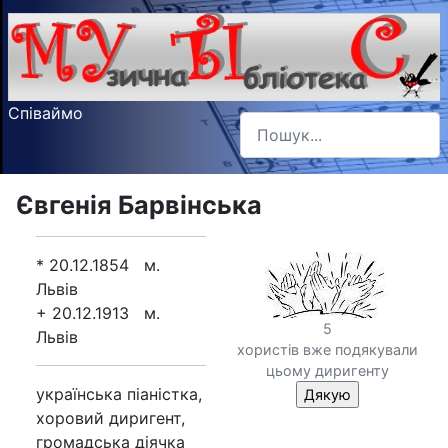
Співаймо
Пошук
Type 2 or more characters f
Євгенія Барвінська
* 20.12.1854 м.
Львів
+ 20.12.1913 м.
5
Львів
хористів вже подякували
цьому диригенту
українська піаністка,
хоровий диригент,
громадська діячка