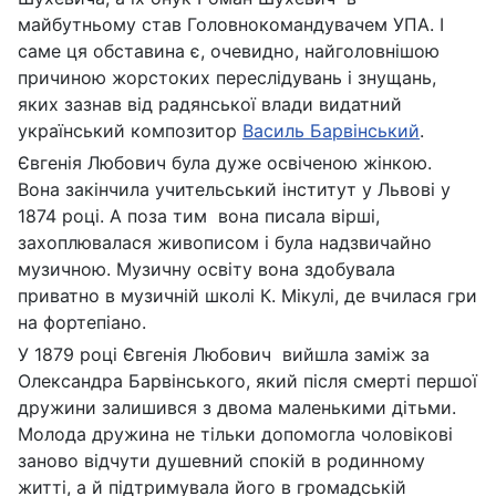
майбутньому став Головнокомандувачем УПА. І
саме ця обставина є, очевидно, найголовнішою
причиною жорстоких переслідувань і знущань,
яких зазнав від радянської влади видатний
український композитор
Василь Барвінський
.
Євгенія Любович була дуже освіченою жінкою.
Вона закінчила учительський інститут у Львові у
1874 році. А поза тим вона писала вірші,
захоплювалася живописом і була надзвичайно
музичною. Музичну освіту вона здобувала
приватно в музичній школі К. Мікулі, де вчилася гри
на фортепіано.
У 1879 році Євгенія Любович вийшла заміж за
Олександра Барвінського, який після смерті першої
дружини залишився з двома маленькими дітьми.
Молода дружина не тільки допомогла чоловікові
заново відчути душевний спокій в родинному
житті, а й підтримувала його в громадській