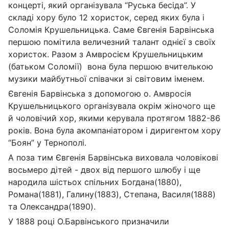
концерті, який організувала “Руська бесіда”. У
складі хору було 12 хористок, серед яких була і
Соломія Крушельницька. Саме Євгенія Барвінська
першою помітила величезний талант однієї з своїх
хористок. Разом з Амвросієм Крушельницьким
(батьком Соломії) вона була першою вчителькою
музики майбутньої співачки зі світовим іменем.
Євгенія Барвінська з допомогою о. Амвросія
Крушельницького організувала окрім жіночого ще
й чоловічий хор, якими керувала протягом 1882-86
років. Вона була акомпаніатором і диригентом хору
“Боян” у Тернополі.
А поза тим Євгенія Барвінська виховала чоловікові
восьмеро дітей - двох від першого шлюбу і ще
народила шістьох спільних Богдана(1880),
Романа(1881), Галину(1883), Степана, Василя(1888)
та Олександра(1890).
У 1888 році О.Барвінського призначили