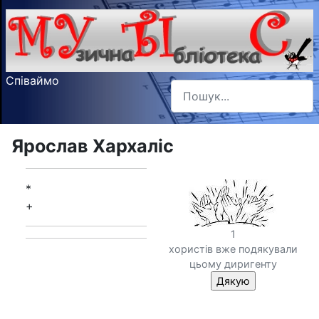
Співаймо
Пошук
Type 2 or more characters f
Ярослав Хархаліс
*
+
1
хористів вже подякували
цьому диригенту