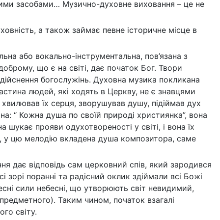
шими засобами… Музично-духовне виховання – це не
ховність, а також займає певне історичне місце в
альна або вокально-інструментальна, пов’язана з
оброму, що є на світі, дає початок Бог. Твори
здійснення богослужінь. Духовна музика покликана
астина людей, які ходять в Церкву, не є знавцями
н хвилював їх серця, зворушував душу, підіймав дух
на: “ Кожна душа по своїй природі християнка”, вона
 шукає прояви одухотвореності у світі, і вона їх
су, у цю мелодію вкладена душа композитора, саме
ня дає відповідь сам церковний спів, який зародився
всі зорі поранні та радісний оклик здіймали всі Божі
лесні сили небесні, що утворюють світ невидимий,
предметного). Таким чином, початок взагалі
го світу.