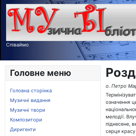
Співаймо
Розд
Головне меню
о. Петро Ма
Головна сторінка
Термінізува
Музичні видання
означення ц
національно
Музичні твори
мелодії. Вл
Композитори
піднесене, в
Диригенти
серця красу