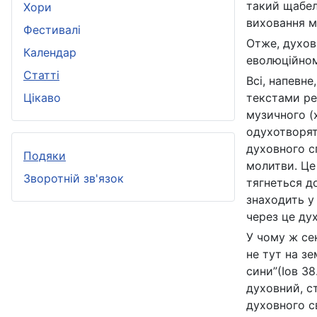
такий щабел
Хори
виховання м
Фестивалі
Отже, духов
Календар
еволюційном
Статті
Всі, напевне
Цікаво
текстами рел
музичного (
одухотворят
духовного сп
Подяки
молитви. Це
Зворотній зв'язок
тягнеться до
знаходить у
через це ду
У чому ж се
не тут на зе
сини”(Іов 38
духовний, с
духовного с