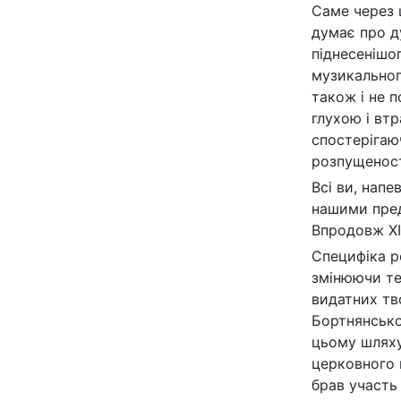
Саме через 
думає про д
піднесенішо
музикальног
також і не 
глухою і втр
спостерігаю
розпущеності
Всі ви, нап
нашими пред
Впродовж XI
Специфіка р
змінюючи те
видатних тв
Бортнянсько
цьому шляху
церковного 
брав участь 