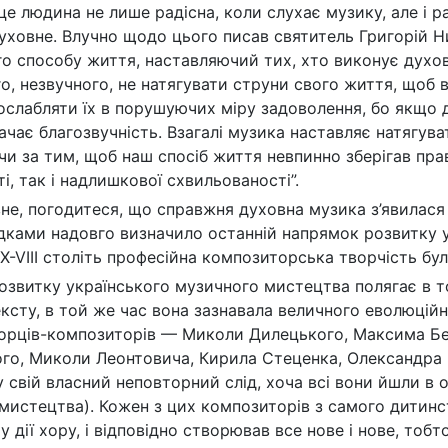
це людина не лише радісна, коли слухає музику, але і р
уховне. Влучно щодо цього писав святитель Григорій Ни
го способу життя, наставляючий тих, хто виконує духовн
о, незвучного, не натягувати струни свого життя, щоб в
послабляти їх в порушуючих міру задоволення, бо якщо 
ачає благозвучність. Взагалі музика наставляє натягуват
чи за тим, щоб наш спосіб життя невпинно зберігав пра
, так і надлишкової схвильованості”.
евне, погодитеся, що справжня духовна музика з’явилас
ками надовго визначило останній напрямок розвитку у
X-VIII століть професійна композиторська творчість бул
озвитку українського музичного мистецтва полягає в то
ксту, в той же час вона зазнавала величного еволюцій
орців-композиторів — Миколи Дилецького, Максима Бе
го, Миколи Леонтовича, Кирила Стеценка, Олександра 
 свій власний неповторний слід, хоча всі вони йшли в
мистецтва). Кожен з цих композиторів з самого дитинств
у дії хору, і відповідно створював все нове і нове, то