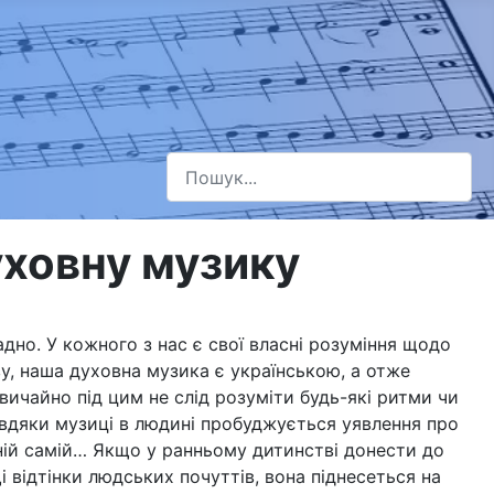
Пошук
Type 2 or more characters for results.
уховну музику
дно. У кожного з нас є свої власні розуміння щодо
ву, наша духовна музика є українською, а отже
вичайно під цим не слід розуміти будь-які ритми чи
авдяки музиці в людині пробуджується уявлення про
в ній самій… Якщо у ранньому дитинстві донести до
 відтінки людських почуттів, вона піднесеться на