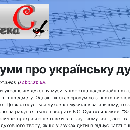
уми про українську д
ртинюк (
sobor.zp.ua
)
ти українську духовну музику коротко надзвичайно скла
ього предмету. Однак, як стає зрозуміло з цього висло
ю. Що ж стосується духовної музики в загальному, то з
учно на рахунок цього говорить В.О. Сухомлинський: ”З
еличне, прекрасне не тільки в оточуючому світі, але і 
 духовного твору, якщо у звуках дитина відчує багатющі