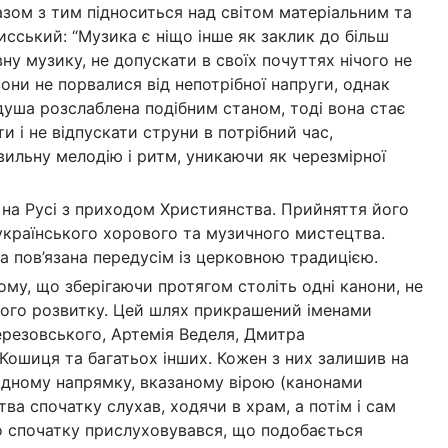
азом з тим підноситься над світом матеріальним та
сський: “Музика є ніщо інше як заклик до більш
у музику, не допускати в своїх почуттях нічого не
они не порвалися від непотрібної напруги, однак
душа розслаблена подібним станом, тоді вона стає
и i не відпускати струни в потрібний час,
вильну мелодію і ритм, уникаючи як черезмірної
я на Русі з приходом Християнства. Прийняття його
країнського хорового та музичного мистецтва.
а пов’язана передусім із церковною традицією.
му, що зберігаючи протягом століть одні канони, не
ного розвитку. Цей шлях прикрашений іменами
резовського, Артемія Веделя, Дмитра
Кошиця та багатьох інших. Кожен з них залишив на
 одному напрямку, вказаному вірою (канонами
а спочатку слухав, ходячи в храм, а потім і сам
бто спочатку прислуховувався, що подобається