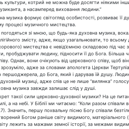
ь культури, котрий не можна буде досягти ніякими ін
узиканта, а насамперед виховання людини.”
на музика формує світогляд особистості, розвиває її ду
у процесі музичного мистецтва.
, погодяться зі мною, що будь-яка духовна музика, вок
ігійного змісту, адже, якщо узагальнювати, то всьому д
хорового) мистецтва є невід’ємною складовою під час 
и, пробуджувати людину, підносити її до Бога. Більша ч
іву. Однак, вони очікують від церковного співу, щоб ві
 зрозуміло, адже за словами апологета Церкви Тертуліа
 першоджерела, до Бога, який і дарував їй душу. Людина
 духовній музиці, адже спів це не лише “вилянка” голо
ховна музика завжди залишає слід у душі.
крет такої сили церковно-духовної музики? На це питан
млі, а на небі. У Біблії ми читаємо: “Коли разом співали 
.7). Значить, першу похвальну пісню Богу співали безті
творений Богом раніше світу видимого, матеріального (
віту лежить за мажами земної історії, за межами видимо