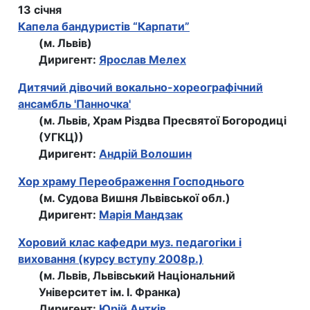
13 січня
Капела бандуристів “Карпати”
(м. Львів)
Диригент:
Ярослав Мелех
Дитячий дівочий вокально-хореографічний
ансамбль 'Панночка'
(м. Львів, Храм Різдва Пресвятої Богородиці
(УГКЦ))
Диригент:
Андрій Волошин
Хор храму Переображення Господнього
(м. Судова Вишня Львівської обл.)
Диригент:
Марія Мандзак
Хоровий клас кафедри муз. педагогіки і
виховання (курсу вступу 2008р.)
(м. Львів, Львівський Національний
Університет ім. І. Франка)
Диригент:
Юрій Антків