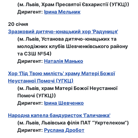
(м. Львів, Храм Пресвятої Євхаристії (УГКЦ))
Диригент:
Ірина Мельник
20 січня
Зразковий дитячо-юнацький хор 'Радуниця'
(м. Львів, Установа дитячо-юнацьких та
молодіжних клубів Шевченківського району
та СЗШ №54)
Диригент:
Наталія Манько
Хор 'Під Твою милість' храму Матері Божої
Неустанної Помочі (УГКЦ)
(м. Львів, храм Матері Божої Неустанної
Помочі (УГКЦ))
Диригент:
Ірина Шевченко
Народна капела бандуристок 'Галичанка'
(м. Львів, Львівська філія ПАТ “Укртелеком”)
Диригент:
Руслана Дробот