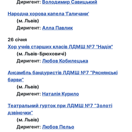
Диригент:
Володимир Савицький
Народна хорова капела 'Галичани'
(м. Львів)
Диригент:
Алла Павлик
26 січня
Хор учнів старших класів ЛДМШ №7 "Надія"
(м. Львів-Брюховичі)
Диригент:
Любов Кобилецька
Ансамбль бандуристів ЛДМШ №7 “Ряснянські
барви”
(м. Львів)
Диригент:
Наталія Курило
Театральний гурток при ЛДМШ №7 “Золоті
дзвіночки”
(м. Львів)
Диригент:
Любов Пельо