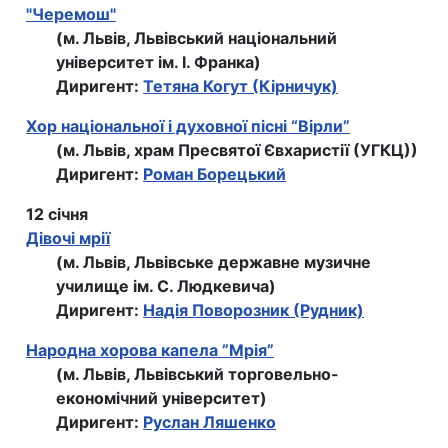
"Черемош"
(м. Львів, Львівський національний
університет ім. І. Франка)
Диригент:
Тетяна Когут (Кірничук)
Хор національної і духовної пісні “Вірли”
(м. Львів, храм Пресвятої Євхаристії (УГКЦ))
Диригент:
Роман Борецький
12 січня
Дівочі мрії
(м. Львів, Львівське державне музичне
училище ім. С. Людкевича)
Диригент:
Надія Поворозник (Рудник)
Народна хорова капела ”Мрія”
(м. Львів, Львівський торговельно-
економiчний унiверситет)
Диригент:
Руслан Ляшенко