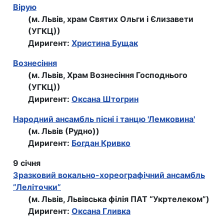
Вірую
(м. Львів, храм Святих Ольги і Єлизавети
(УГКЦ))
Диригент:
Христина Бущак
Вознесіння
(м. Львів, Храм Вознесіння Господнього
(УГКЦ))
Диригент:
Оксана Штогрин
Народний ансамбль пісні і танцю 'Лемковина'
(м. Львів (Рудно))
Диригент:
Богдан Кривко
9 січня
Зразковий вокально-хореографічний ансамбль
”Леліточки”
(м. Львів, Львівська філія ПАТ “Укртелеком”)
Диригент:
Оксана Гливка