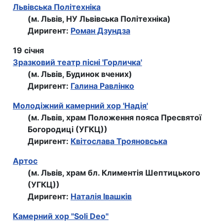
Львівська Політехніка
(м. Львів, НУ Львівська Політехніка)
Диригент:
Роман Дзундза
19 січня
Зразковий театр пісні 'Горличка'
(м. Львів, Будинок вчених)
Диригент:
Галина Равлінко
Молодіжний камерний хор 'Надія'
(м. Львів, храм Положення пояса Пресвятої
Богородиці (УГКЦ))
Диригент:
Квітослава Трояновська
Артос
(м. Львів, храм бл. Климентія Шептицького
(УГКЦ))
Диригент:
Наталія Івашків
Камерний хор "Soli Deo"