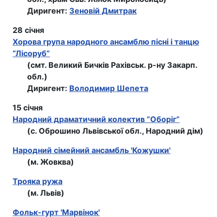
Диригент:
Зеновій Дмитрак
28 січня
Хорова група народного ансамблю пісні і танцю
“Лісоруб”
(смт. Великий Бичків Рахівськ. р-ну Закарп.
обл.)
Диригент:
Володимир Шепета
15 січня
Народний драматичний колектив ”Оборіг”
(с. Оброшино Львівської обл., Народний дім)
Народний сiмейний ансамбль 'Кожушки'
(м. Жовква)
Трояка ружа
(м. Львів)
Фольк-гурт 'Марвінок'