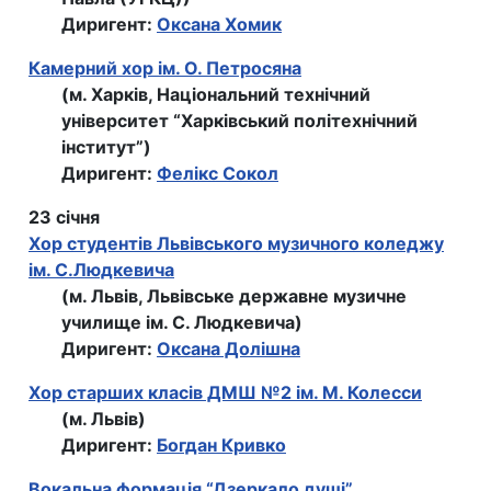
Диригент:
Оксана Хомик
Камерний хор ім. О. Петросяна
(м. Харків, Національний технічний
університет “Харківський політехнічний
інститут”)
Диригент:
Фелікс Сокол
23 січня
Хор студентів Львівського музичного коледжу
ім. С.Людкевича
(м. Львів, Львівське державне музичне
училище ім. С. Людкевича)
Диригент:
Оксана Долішна
Хор старших класів ДМШ №2 ім. М. Колесси
(м. Львів)
Диригент:
Богдан Кривко
Вокальна формація “Дзеркало душі”