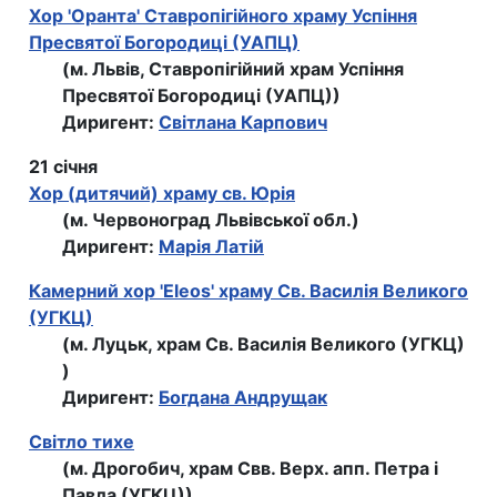
Хор 'Оранта' Ставропігійного храму Успіння
Пресвятої Богородиці (УАПЦ)
(м. Львів, Ставропігійний храм Успіння
Пресвятої Богородиці (УАПЦ))
Диригент:
Світлана Карпович
21 січня
Хор (дитячий) храму св. Юрія
(м. Червоноград Львівської обл.)
Диригент:
Марія Латій
Камерний хор 'Eleos' храму Св. Василія Великого
(УГКЦ)
(м. Луцьк, храм Св. Василія Великого (УГКЦ)
)
Диригент:
Богдана Андрущак
Світло тихе
(м. Дрогобич, храм Свв. Верх. апп. Петра і
Павла (УГКЦ))