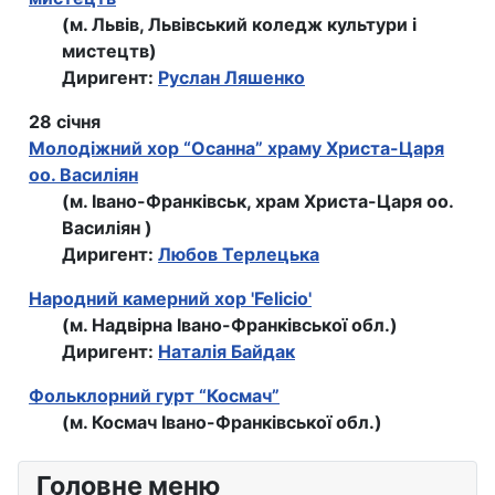
(м. Львів, Львівський коледж культури і
мистецтв)
Диригент:
Руслан Ляшенко
28 січня
Молодіжний хор “Осанна” храму Христа-Царя
оо. Василіян
(м. Івано-Франківськ, храм Христа-Царя оо.
Василіян )
Диригент:
Любов Терлецька
Народний камерний хор 'Felicio'
(м. Надвірна Івано-Франківської обл.)
Диригент:
Наталія Байдак
Фольклорний гурт “Космач”
(м. Космач Івано-Франківської обл.)
Головне меню