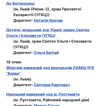
До Богородиці
(м. Львів (Рясне-2), храм Пресвятої
Євхаристії (УГКЦ))
Диригент:
Наталія Кончак
Дитячо-жнацький хор 'Надія' храму Святих
Ольги і Єлизавети (УГКЦ)
(м. Львів, храм Святих Ольги і Єлизавети
(УГКЦ))
Диригент:
Ольга Баглай
10 січня
Жіночий камерний хор викладачів ЛДМШ №8
“Барви”
(м. Львів)
Диригент:
Світлана Карпович
Народний камерний хор м. Пустомити
(м. Пустомити, Районний народний дім)
Диригент:
Мирон Дацко