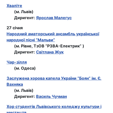
Хваліте
(м. Львів)
Диригент:
Ярослав Малегус
27 січня
Народний аматорський ансамбль української
народної пісні “Мальви”
(м. Рівне, ТзОВ “РЗВА-Електрик” )
Диригент:
Світлана Жук
Чар-зілля
(м. Одеса)
Заслужена хорова капела України “Боян” ім. Є.
Вахняка
(м. Львів)
Диригент:
Василь Чучман
Хор студентів Львівського коледжу культури і
мистецтв