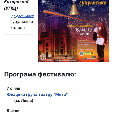
Євхаристії
(УГКЦ)
До фестивалю
Гуцульська
коляда
Програма фестивалю:
7 січня
Юнацька група театру “Мета”
(м. Львів)
8 січня