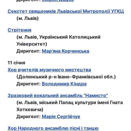
Секстет священиків Львівської Митрополії УГКЦ
(м. Львів)
Стрітення
(м. Львів, Український Католицький
Університет)
Диригент:
Мар'яна Корчинська
11 січня
Хор вчителів музичного мистецтва
(Долинський р-н Івано-Франківської обл.)
Диригент:
Володимир Кіндра
Зразковий вокальний ансамбль "Намисто"
(м. Львів, міський Палац культури імені Гната
Хоткевича)
Диригент:
Марія Сергійчук
Хор Народного ансамблю пiснi i танцю