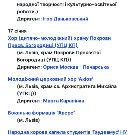
народної творчості і культурно-освітньої
роботи.)
Диригент:
Ігор Даньковський
17 січня
Хор (дитячо-молодіжний) храму Покрови
Пресв. Богородиці (УПЦ КП)
(м. Львів, храм Покрови Пресвятої
Богородиці (УПЦ КП))
Диригент:
Орися Москва - Печарська
Молодіжний церковний хор 'Axios'
(м. Львів, храм св. Архистратига Михаїла
(УГКЦ))
Диригент:
Марта Карапінка
Вокальна формація ”Аверс”
(м. Львів)
Народна хорова капела студентів 'Гаудеамус' НУ