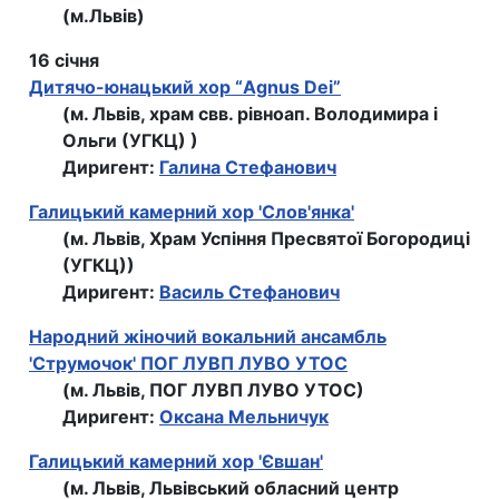
(м.Львів)
16 січня
Дитячо-юнацький хор “Agnus Dei”
(м. Львів, храм свв. рівноап. Володимира і
Ольги (УГКЦ) )
Диригент:
Галина Стефанович
Галицький камерний хор 'Слов'янка'
(м. Львів, Храм Успіння Пресвятої Богородиці
(УГКЦ))
Диригент:
Василь Стефанович
Народний жіночий вокальний ансамбль
'Струмочок' ПОГ ЛУВП ЛУВО УТОС
(м. Львів, ПОГ ЛУВП ЛУВО УТОС)
Диригент:
Оксана Мельничук
Галицький камерний хор 'Євшан'
(м. Львів, Львівський обласний центр