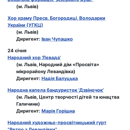
(м. Львів)
Хор храму Пресв. Богородиці, Володарки
України (УГКЦ)
(м. Львів)
Диригент:
Іван Чупашко
24 січня
Народний хор 'Левада'
(м. Львів, Народний дім «Просвіта»
мікрорайону Левандівка)
Диригент:
Надія Балуцька
Народна капела бандуристок 'Дзвіночок'
(м. Львів, Центр творчості дітей та юнацтва
Галичини)
Диригент:
Марія Горішна
Народний художньо-просвітницький гурт
“Ретро з Левандівки”