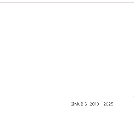
@MuBiS
2010 - 2025
Ajka