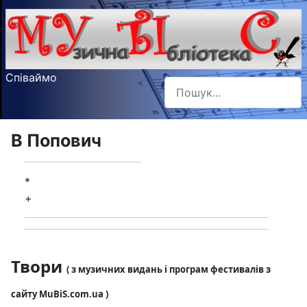
Співаймо
Пошук
Type 2 or more characters f
В Попович
*
+
Твори
( з музичних видань і програм фестивалів з
сайту MuBiS.com.ua )