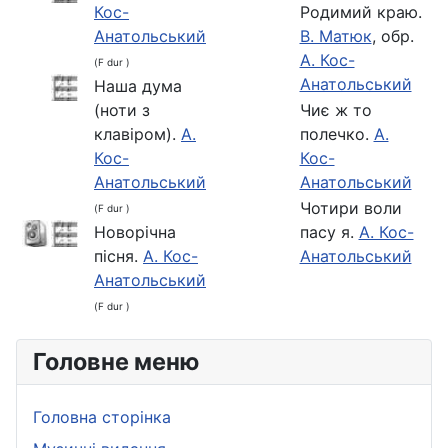
Кос-
Родимий краю.
Анатольський
В. Матюк
, обр.
А. Кос-
(F dur )
Анатольський
Наша дума
(ноти з
Чиє ж то
клавіром).
А.
полечко.
А.
Кос-
Кос-
Анатольський
Анатольський
Чотири воли
(F dur )
Новорічна
пасу я.
А. Кос-
пісня.
А. Кос-
Анатольський
Анатольський
(F dur )
Головне меню
Головна сторінка