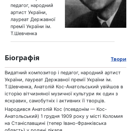
педагог, народний
артист України,
лауреат Державної
премії України ім.
Т.Шевченка
Біографія
Твори
Видатний композитор і педагог, народний артист
України, лауреат Державної премії України ім.
Т.Шевченка, Анатолій Кос-Анатольський увійшов в
історію вітчизняної музичної культури як один з
яскравих, самобутніх і активних її творців.
Народився Анатолій Кос (псевдонім — Кос-
Анатольський) 1 грудня 1909 року у місті Коломия
на Станіславщині (тепер Івано-Франківська
область) у родині лікаря.