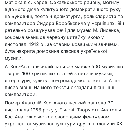
Матюка в с. Карові Сокальського району, могилу
відомого діяча культурного демократичного руху
на Буковині, поета й драматурга, фольклориста та
композитора Сидора Воробкевича у Чернівцях. Він
ретельно розшукував речі для музею М. Лисенка,
зокрема знайшов червону китайку, якою у
листопаді 1912 р., за старим козацьким звичаєм,
була накрита домовина класика української
музики.
А. Кос-Анатольський написав майже 500 музичних
творів, 100 критичних статей з питань музики,
літератури, культурно-громадського життя. А ще
писав вірші. На його тексти складали пісні інші
композитори.
Помер Анатолій Кос-Анатольський раптово 30
листопада 1983 року у Львові. Творчість Анатолія
Кос-Анатольського є своєрідним феноменом
української музичної культури другої половини ХХ