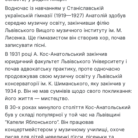
Водночас із навчанням у Станіславській
українській гімназії (1919—1927) Анатолій здобув
середню музичну освіту, закінчивши філію
Львівського Вищого музичного інституту ім. М.
Лисенка. Ще гімназистом він створив хор, почав
записувати пісні.
В 1931 році А. Кос-Анатольський закінчив
юридичний факультет Львівського Університету і
почав адвокатську практику, проте одночасно
продовжував свою музичну освіту у Львівській
консерваторії ім. К. Шиманського, яку закінчив у
1934 р. Він не мав сумнівів щодо свого покликання:
його життя — мистецтво.
В 30-х роках минулого століття Кос-Анатольський
був у складі популярної у той час на Львівщині
“Капели Яблонського”. Він працював
концертмейстером у музичному училищі, охоче
писав для дітей невеличкі п'єси, пісеньки та