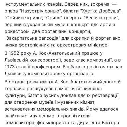
інструментальних жанрів. Серед них, зокрема, —
опера "Назустріч сонцю", балети "Хустка Довбуша",
“Сойчине крило”, “Орися”, оперета “Весняні грози”,
перший в українській музиці концерт для арфи з
оркестром, два фортепіанні концерти,
"Закарпатська рапсодія" для скрипки й фортепіано,
низка фортепіанних та оркестрових мініатюр.
З 1952 року А. Кос-Анатольський працює у
Львівській консерваторії, веде клас композиції, а в
1973 став її професором. Він багато років очолював
Львівську компози­торську організацію.
В останні роки життя А. Кос-Анатольський довго й
терпляче розшукував пам'ятки вітчизняної
культури, багато зусиль доклав для їх реставрації,
для створення музеїв і музейних кімнат,
встановлення меморіальних знаків. Йому вдалося
знайти могилу відомого просвітителя,
композитора, фольклориста та диригента Віктора