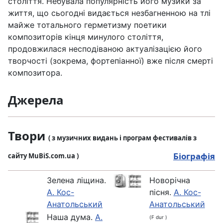
століття. Небувала популярність його музики за
життя, що сьогодні видається незбагненною на тлі
майже тотального герметизму поетики
композиторів кінця минулого століття,
продовжилася несподіваною актуалізацією його
творчості (зокрема, фортепіанної) вже після смерті
композитора.
Джерела
Твори
( з музичних видань і програм фестивалів з
Біографія
сайту MuBiS.com.ua )
Зелена ліщина.
Новорічна
А. Кос-
пісня.
А. Кос-
Анатольський
Анатольський
Наша дума.
А.
(F dur )