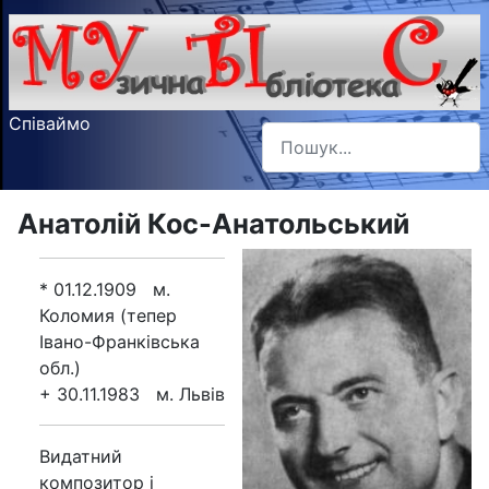
Співаймо
Пошук
Type 2 or more characters f
Анатолій Кос-Анатольський
* 01.12.1909 м.
Коломия (тепер
Івано-Франківська
обл.)
+ 30.11.1983 м. Львів
Видатний
композитор і