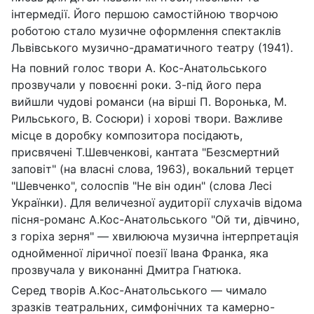
інтермедії. Його першою самостійною творчою
роботою стало музичне оформлення спектаклів
Львівського музично-драматичного театру (1941).
На повний голос твори А. Кос-Анатольського
прозвучали у повоєнні роки. З-під його пера
вийшли чудові романси (на вірші П. Воронька, М.
Рильського, В. Сосюри) і хорові твори. Важливе
місце в доробку композитора посідають,
присвячені Т.Шевченкові, кантата "Безсмертний
заповіт" (на власні слова, 1963), вокальний терцет
"Шевченко", солоспів "Не він один" (слова Лесі
Українки). Для величезної аудиторії слухачів відома
пісня-романс А.Кос-Анатольського "Ой ти, дівчино,
з горіха зерня" — хвилююча музична інтерпретація
однойменної ліричної поезії Івана Франка, яка
прозвучала у виконанні Дмитра Гнатюка.
Серед творів А.Кос-Анатольського — чимало
зразків театраль­них, симфонічних та камерно-