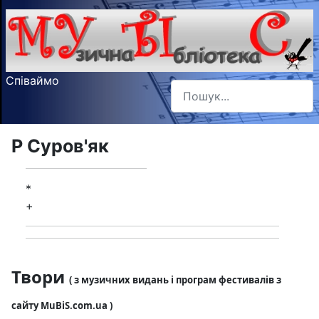
Співаймо
Пошук
Type 2 or more characters f
Р Суров'як
*
+
Твори
( з музичних видань і програм фестивалів з
сайту MuBiS.com.ua )