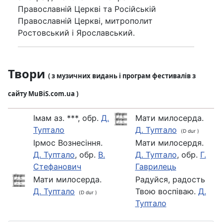
Православній Церкві та Російській
Православній Церкві, митрополит
Ростовський і Ярославський.
Твори
( з музичних видань і програм фестивалів з
сайту MuBiS.com.ua )
Імам аз. ***, обр.
Д.
Мати милосерда.
Туптало
Д. Туптало
(D dur )
Ірмос Вознесіння.
Мати милосердя.
Д. Туптало
, обр.
В.
Д. Туптало
, обр.
Г.
Стефанович
Гаврилець
Мати милосерда.
Радуйся, радость
Д. Туптало
Твою воспіваю.
Д.
(D dur )
Туптало