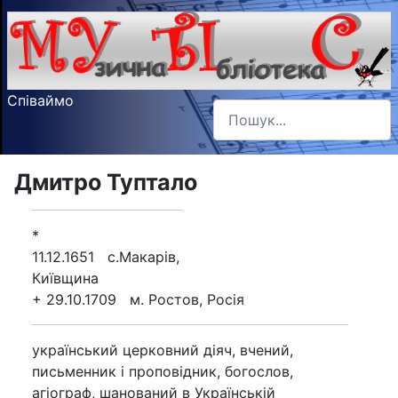
Співаймо
Пошук
Type 2 or more characters f
Дмитро Туптало
*
11.12.1651 с.Макарів,
Київщина
+ 29.10.1709 м. Ростов, Росія
український церковний діяч, вчений,
письменник і проповідник, богослов,
агіограф, шанований в Українській