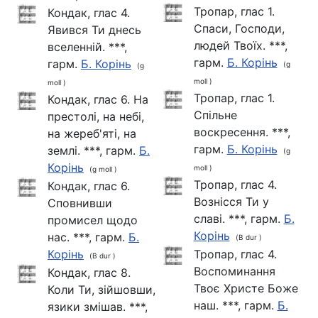
Тропар, глас 1.
Кондак, глас 4.
Спаси, Господи,
Явився Ти днесь
людей Твоїх. ***,
вселенній. ***,
гарм.
Б. Корінь
гарм.
Б. Корінь
(g
(g
moll )
moll )
Тропар, глас 1.
Кондак, глас 6. На
Спільне
престолі, на небі,
воскресення. ***,
на жереб'яті, на
гарм.
Б. Корінь
землі. ***, гарм.
Б.
(g
Корінь
moll )
(g moll )
Тропар, глас 4.
Кондак, глас 6.
Вознісся Ти у
Сповнивши
славі. ***, гарм.
Б.
промисел щодо
Корінь
нас. ***, гарм.
Б.
(B dur )
Корінь
Тропар, глас 4.
(B dur )
Воспоминання
Кондак, глас 8.
Твоє Христе Боже
Коли Ти, зійшовши,
наш. ***, гарм.
Б.
язики змішав. ***,