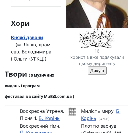
Хори
Княжі дзвони
(м. Львів, храм
16
свв. Володимира
хористів вже подякували
і Ольги (УГКЦ))
цьому диригенту
Твори
( з музичних
видань і програм
фестивалів з сайту MuBiS.com.ua )
Воскресна Утреня.
Милість миру.
Б.
Пісня 1.
Б. Корінь
Корінь
(G dur )
Воскресний гімн.
Плоттю заснув
Й. Кишакевич
,
(Світильний). ***,