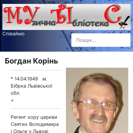
Співаймо
Пошук
Type 2 or more characters f
Богдан Корінь
* 14.04.1949 м.
Бібрка Львівської
обл.
+
Регент хору церкви
Святих Володимира
і Ольги у Львові