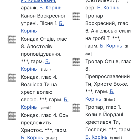
аранж.
Б. Корінь
обр.
Б. Корінь
Канон Воскресної
Тропар
утрені. Пісня 1.
Б.
Воскресний, глас
Корінь
6. Ангельські сили
на гробі Т. ***,
Кондак Отців, глас
гарм.
Б. Корінь
8. Апостолів
(B
проповідування.
dur )
***, гарм.
Б.
Тропар Отців, глас
Корінь
8.
(B dur )
Препрославлений
Кондак, глас 4.
Ти, Христе Боже.
Вознісся Ти на
***, гарм.
Б.
хрест волею
Корінь
своєю. ***, гарм.
Б.
(B dur )
Корінь
Тропар, глас 1.
(g moll )
Коли в ЙорданІ
Кондак, глас 4. Ось
хрестився Ти,
предлежить
Господи. ***, гарм.
Христос. ***, гарм.
Б. Корінь
Б. Корінь
(g moll )
(B dur )