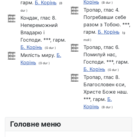
Корінь
гарм.
Б. Корінь
(B dur )
(B
Тропар, глас 4.
dur )
Погребавши себе
Кондак, глас 8.
разом з Тобою. ***,
Непереможний
гарм.
Б. Корінь
Владарю і
(g
Господи. ***, гарм.
moll )
Б. Корінь
Тропар, глас 6.
(G dur )
Помилуй нас,
Милість миру.
Б.
Господи. ***, гарм.
Корінь
(G dur )
Б. Корінь
(G dur )
Тропар, глас 8.
Благословен єси,
Христе Боже наш.
***, гарм.
Б.
Корінь
(B dur )
Головне меню