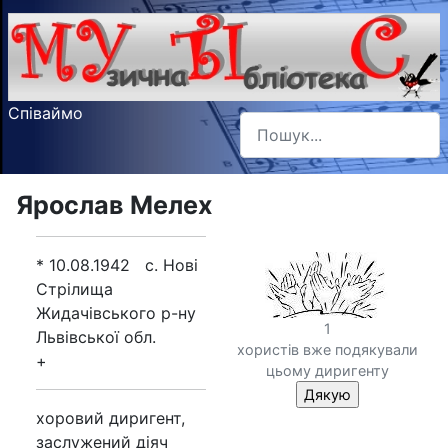
Співаймо
Пошук
Type 2 or more characters f
Ярослав Мелех
* 10.08.1942 с. Нові
Стрілища
Жидачівського р-ну
1
Львівської обл.
хористів вже подякували
+
цьому диригенту
хоровий диригент,
заслужений діяч