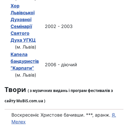
Хор
Львівської
Духовної
Семінарії
2002 - 2003
Святого
Духа УГКЦ
(м. Львів)
Капела
бандуристів
2006 - діючий
“Карпати”
(м. Львів)
Твори
( з музичних видань і програм фестивалів з
сайту MuBiS.com.ua )
Воскресеніє Христове бачивши. ***, аранж.
Я.
Мелех