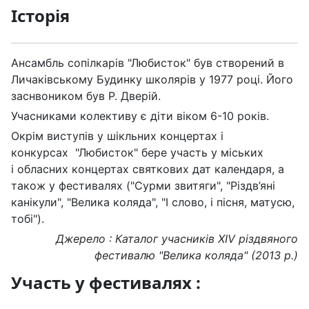
Історія
Ансамбль сопілкарів "Любисток" був створений в
Личаківському Будинку школярів у 1977 році. Його
заснвоником був Р. Дверій.
Учасниками колективу є діти віком 6-10 років.
Окрім виступів у шікльних концертах і
конкурсах "Любисток" бере участь у міських
і обласних концертах святкових дат календаря, а
також у фестивалях ("Сурми звитяги", "Різдв’яні
канікули", "Велика коляда", "І слово, і пісня, матусю,
тобі").
Джерело : Каталог учасників XIV різдвяного
фестивалю "Велика коляда" (2013 р.)
Участь у фестивалях :