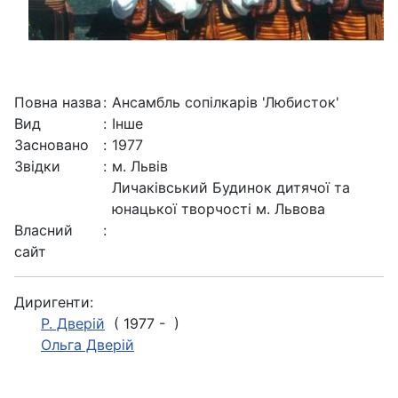
Повна назва
:
Ансамбль сопілкарів 'Любисток'
Вид
:
Інше
Засновано
:
1977
Звідки
:
м. Львів
Личаківський Будинок дитячої та
юнацької творчості м. Львова
Власний
:
сайт
Диригенти:
Р. Дверій
( 1977 - )
Ольга Дверій