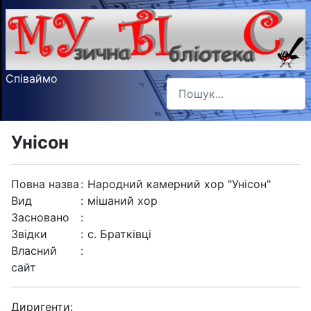
Співаймо
Пошук
Type 2 or more characters f
Унісон
Повна назва
:
Народний камерний хор "Унісон"
Вид
:
мішаний хор
Засновано
:
Звідки
:
с. Братківці
Власний
:
сайт
Диригенти: