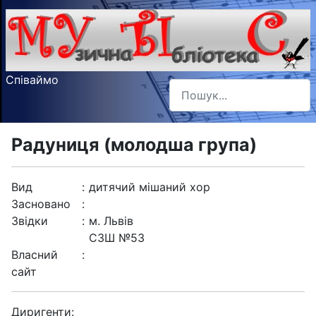
Співаймо
Пошук
Type 2 or more characters f
Радуниця (молодша група)
Вид
:
дитячий мішаний хор
Засновано
:
Звідки
:
м. Львів
СЗШ №53
Власний
:
сайт
Диригенти: