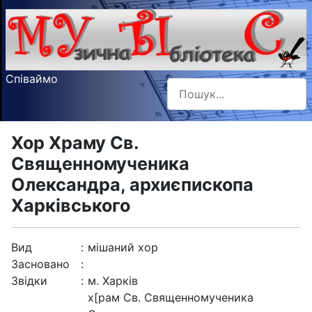
Співаймо
Пошук
Type 2 or more characters f
Хор Храму Св.
Священномученика
Олександра, архиєпископа
Харківського
Вид
:
мішаний хор
Засновано
:
Звідки
:
м. Харків
х[рам Св. Священномученика