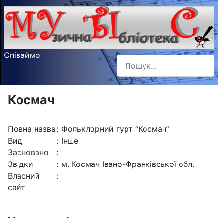
Співаймо
Пошук
Type 2 or more characters f
Космач
Повна назва
:
Фольклорний гурт “Космач”
Вид
:
Інше
Засновано
:
Звідки
:
м. Космач Івано-Франківської обл.
Власний
:
сайт