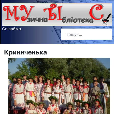
Співаймо
Пошук
Type 2 or more characters f
Криниченька