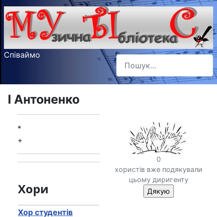
Співаймо
Пошук
Type 2 or more characters f
І Антоненко
*
+
0
хористів вже подякували
цьому диригенту
Хори
Хор студентів