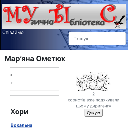
Співаймо
Пошук
Type 2 or more characters f
Мар’яна Ометюх
*
+
2
хористів вже подякували
цьому диригенту
Хори
Вокальна