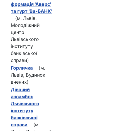
формація 'Аверс'
та гурт 'Ва-БАНК'
(м. Львів,
Молодіжний
центр
Львівського
інституту
банківської
справи)
Горличка
(м.
Львів, Будинок
вчених)
Дівочий
ансамбль
Львівського
інституту
банківської
справи
(м.